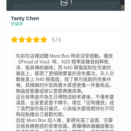
1
Tanty Chen
評論者
5/5
先前在店裡試聽 Muro Box 時就深受感動。播放
《Proud of You》時，N20 標準版聲音純粹乾
淨、極具傳統韻味；而 N40 穆風版則在完美的
基底上，展現了更細緻豐富的音色層次。天人交
戰後直上 N40 穆風版，除了無可挑剔的完美共
鳴，其精緻的外型與實木質感更像一件藝術品，
無論放客廳或辦公室都典雅高貴。
這台音樂盒作為生日禮物送給老婆後，不僅老婆
滿意，全家更是愛不釋手。現在「定時播放」成
了我們家的每日儀式，小孩每天都很期待在不同
時段點播自己喜歡的歌。
自從 Muro Box 加入後，家裡充滿了溫潤、空靈
且極具療癒感的音樂氛圍，那種傳統齒輪敲擊出