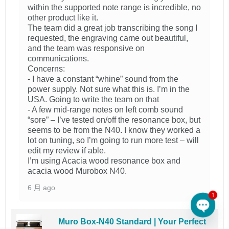
within the supported note range is incredible, no
other product like it.
The team did a great job transcribing the song I
requested, the engraving came out beautiful,
and the team was responsive on
communications.
Concerns:
- I have a constant “whine” sound from the
power supply. Not sure what this is. I’m in the
USA. Going to write the team on that
- A few mid-range notes on left comb sound
“sore” – I’ve tested on/off the resonance box, but
seems to be from the N40. I know they worked a
lot on tuning, so I’m going to run more test – will
edit my review if able.
I’m using Acacia wood resonance box and
acacia wood Murobox N40.
6 月 ago
1
Muro Box-N40 Standard | Your Perfect
Open 