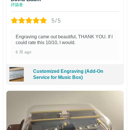
評論者
5/5
Engraving came out beautiful, THANK YOU. If I
could rate this 10/10, I would.
6 月 ago
Customized Engraving (Add-On
Service for Music Box)