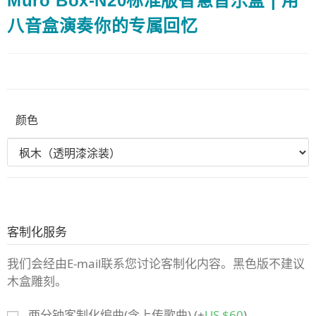
Muro Box-N20标准版智慧音乐盒 | 用
八音盒演奏你的专属回忆
颜色
客制化服务
我们会经由E-mail联系您讨论客制化内容。黑色版不建议
木盒雕刻。
两分钟客制化编曲(含上传歌曲)
(+
US $
60
)