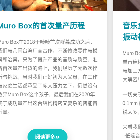
Muro Box的首次量产历程
音乐
振动
Muro Box在2018于啧啧首次群募成功之后，
我们与几间台湾厂商合作，不断修改零件与模
Muro
具和治具，只为了提升产品的音质与质量。准
单音连
备首次量产出货的路上，我们经历了无数次挫
与加工
折与挑战，当时我们正好初为人父母，在工作
大解密
与家庭生活都承受了庞大压力之下，仍然没有
放弃Muro Box这个孩子，最后我们在2020年
一切关
终于成功量产出这台结构精密又复杂的智能音
0.1m
乐盒。
锐太多，
来看我
+低噪
阅读更多