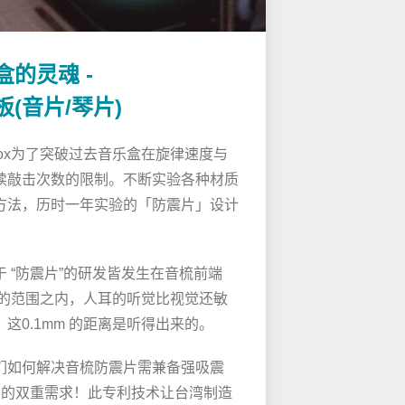
盒的灵魂 -
板(音片/琴片)
 Box为了突破过去音乐盒在旋律速度与
续敲击次数的限制。不断实验各种材质
方法，历时一年实验的「防震片」设计
！
于 “防震片”的研发皆发生在音梳前端
m 的范围之内，人耳的听觉比视觉还敏
这0.1mm 的距离是听得出来的。
们如何解决音梳防震片需兼备强吸震
音的双重需求！此专利技术让台湾制造