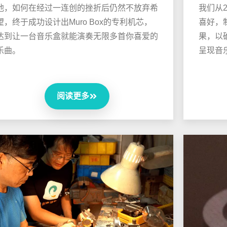
他，如何在经过一连创的挫折后仍然不放弃希
我们从2
望，终于成功设计出Muro Box的专利机芯，
喜好，
达到让一台音乐盒就能演奏无限多首你喜爱的
果，以
乐曲。
呈现音
阅读更多