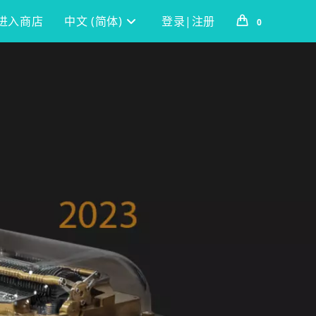
进入商店
中文 (简体)
登录|注册
0