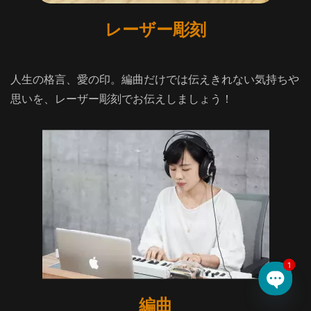
レーザー彫刻
人生の格言、愛の印。編曲だけでは伝えきれない気持ちや
思いを、レーザー彫刻でお伝えしましょう！
1
Open 
編曲