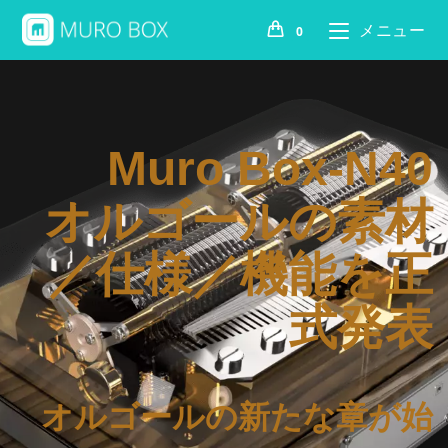
メニュー
0
Muro Box-N40
オルゴールの素材
／仕様／機能を正
式発表
オルゴールの新たな章が始