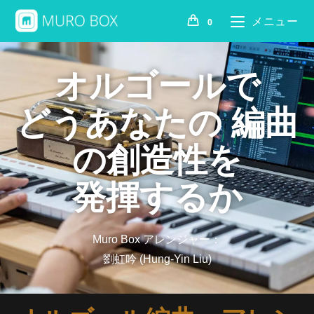
メニュー
0
オルゴールで
どうあなたの 編曲
の創造性を
発揮するか
Muro Box アレンジャー：
劉虹吟 (Hung-Yin Liu)