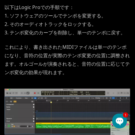
以下はLogic Proでの手順です：
1. ソフトウェアのツールでテンポを変更する。
2. そのオーディオトラックをロックする。
3. テンポ変化のカーブを削除し、単一のテンポに戻す。
これにより、書き出されたMIDIファイルは単一のテンポ
になり、音符の位置が実際のテンポ変更の位置に調整され
ます。オルゴールが演奏されると、音符の位置に応じてテ
ンポ変化の効果が現れます。
1
Open 