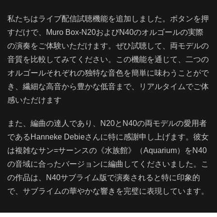
私たちはライブ配信試聴機能を追加しました。ボタンを押
すだけで、Muro Box-N20およびN40のオルゴールの実際
の演奏をご体験いただけます。ぜひ試聴して、両モデルの
音質を比較してみてください。この機能を通じて、二つの
オルゴールそれぞれの独特な音色を簡単に味わうことがで
き、繊細な高音から豊かな低音まで、リアルタイムでご体
感いただけます
また、編曲の達人であり、N20とN40の両モデルの愛用者
であるHanneke Debieさんに特に感謝申し上げます。彼女
は複雑なサン=サーンスの《水族館》（Aquarium）をN40
の音域に合ったバージョンに編曲してくださいました。こ
の作品は、N40サブライム版で演奏されると特に印象的
で、サブライムの華やかな響きを完璧に表現しています。