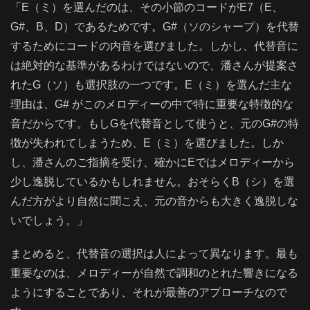
「E（ミ）を選んだのは、その小節のコードがE7（E、
G#、B、D）であるためです。G#（ソのシャープ）を代替
するためにコードの内音を選びました。しかし、代替音に
は絶対的な基準があるわけではないので、潘さんが提案さ
れたG（ソ）も選択肢の一つです。E（ミ）を選んだ主な
理由は、G# がこのメロディーの中で特に重要な特徴的な
音だからです。もしGを代替音として使うと、元のG#の特
徴が失われてしまうため、E（ミ）を選びました。しか
し、潘さんのご指摘を受け、確かにEではメロディーから
少し逸脱しているかもしれません。おそらくB（シ）を選
んだ方がより自然に聞こえ、元の音からも大きく逸脱しな
いでしょう。」
まとめると、代替音の選択は人によって異なります。最も
重要なのは、メロディーが自然で調和のとれた響きになる
ようにすることであり、それが最善のアプローチなので