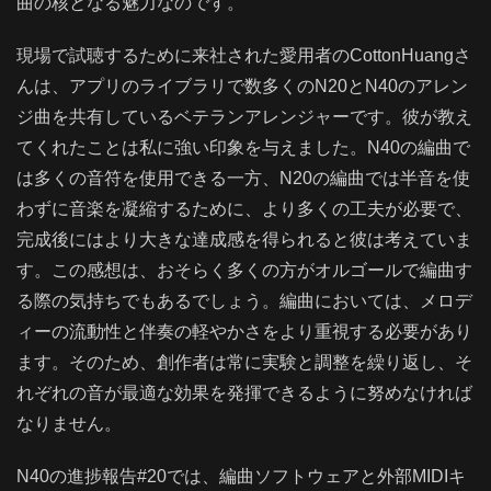
曲の核となる魅力なのです。
現場で試聴するために来社された愛用者のCottonHuangさ
んは、アプリのライブラリで数多くのN20とN40のアレン
ジ曲を共有しているベテランアレンジャーです。彼が教え
てくれたことは私に強い印象を与えました。N40の編曲で
は多くの音符を使用できる一方、N20の編曲では半音を使
わずに音楽を凝縮するために、より多くの工夫が必要で、
完成後にはより大きな達成感を得られると彼は考えていま
す。この感想は、おそらく多くの方がオルゴールで編曲す
る際の気持ちでもあるでしょう。編曲においては、メロデ
ィーの流動性と伴奏の軽やかさをより重視する必要があり
ます。そのため、創作者は常に実験と調整を繰り返し、そ
れぞれの音が最適な効果を発揮できるように努めなければ
なりません。
N40の進捗報告#20では、編曲ソフトウェアと外部MIDIキ