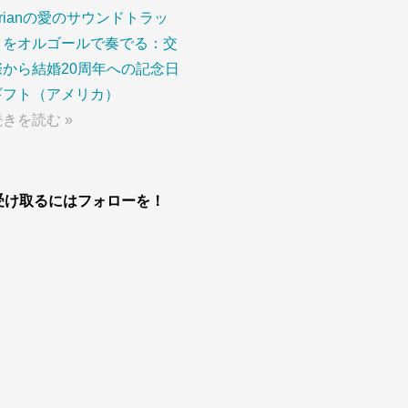
Brianの愛のサウンドトラッ
クをオルゴールで奏でる：交
際から結婚20周年への記念日
ギフト（アメリカ）
続きを読む »
受け取るにはフォローを！