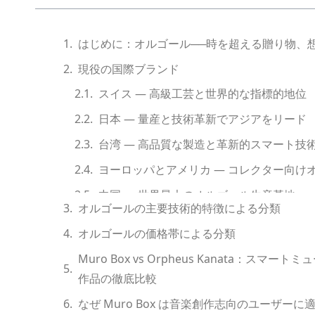
はじめに：オルゴール──時を超える贈り物、
現役の国際ブランド
スイス — 高級工芸と世界的な指標的地位
日本 — 量産と技術革新でアジアをリード
台湾 — 高品質な製造と革新的スマート技
ヨーロッパとアメリカ — コレクター向け
中国 — 世界最大のオルゴール生産基地
オルゴールの主要技術的特徴による分類
オルゴールの価格帯による分類
Muro Box vs Orpheus Kanata：ス
作品の徹底比較