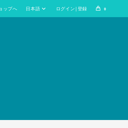
ョップへ
日本語
ログイン|登録
0