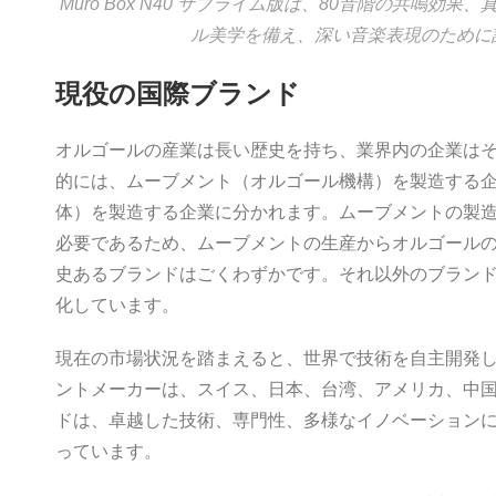
Muro Box N40 サブライム版は、80音階の共鳴効
ル美学を備え、深い音楽表現のために
現役の国際ブランド
オルゴールの産業は長い歴史を持ち、業界内の企業は
的には、ムーブメント（オルゴール機構）を製造する
体）を製造する企業に分かれます。ムーブメントの製
必要であるため、ムーブメントの生産からオルゴール
史あるブランドはごくわずかです。それ以外のブラン
化しています。
現在の市場状況を踏まえると、世界で技術を自主開発
ントメーカーは、スイス、日本、台湾、アメリカ、中
ドは、卓越した技術、専門性、多様なイノベーション
っています。