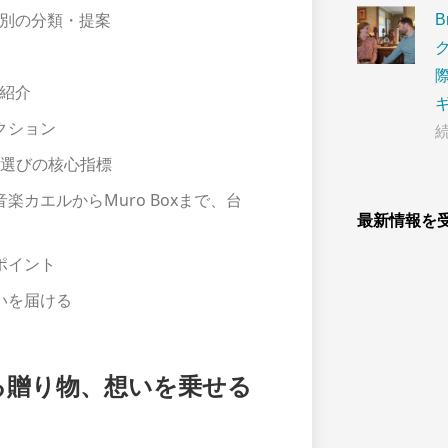
に適しているのか？
別の分類・提案
紹介
クション
ル選びの核心指標
最新情報を
カエルからMuro Boxまで、台
ポイント
いを届ける
る贈り物、想いを乗せる