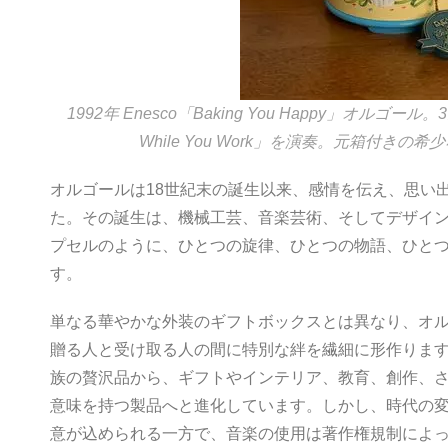
1992年 Enesco「Baking You Happy」オルゴー
While You Work」を演奏。元箱付き
オルゴールは18世紀末の誕生以来、感情を伝え、思い
た。その誕生は、機械工芸、音楽芸術、そしてデザイ
プセルのように、ひとつの旋律、ひとつの物語、ひと
す。
単なる華やかな外装のギフトボックスとは異なり、オ
贈る人と受け取る人の間に特別な絆を繊細に形作りま
族の贅沢品から、ギフトやインテリア、教育、創作、
意味を持つ製品へと進化しています。しかし、時代の