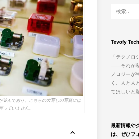
Tevofy Te
「テクノロ
——それが
ノロジーが
く、人と人
てほしいと
が並んでおり、こちらの大写しの写真には
写っていません。
最新情報や
は、ぜひフ