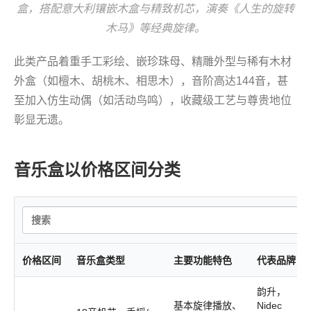
盒，搭配意大利镶嵌木盒与精致机芯，演奏《人生的旋转
木马》等经典旋律。
此类产品着重手工彩绘、嵌珍珠母、精雕外型与稀有木材
外盒（如檀木、胡桃木、相思木），音阶高达144音，甚
至加入仿生动偶（如活动鸟鸣），收藏级工艺与尊贵地位
彰显无遗。
音乐盒以价格区间分类
价格区间
音乐盒类型
主要功能特色
代表品牌
韵升，
基本旋律播放、
Nidec