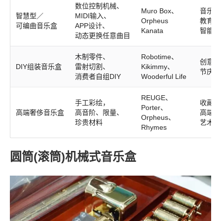
数位控制机械、
Muro Box、
音乐创
智慧型／
MIDI输入、
Orpheus
教育、
可编曲音乐盒
APP设计、
Kanata
智能家
动态更换任意曲目
木制零件、
Robotime、
创意手
DIY组装音乐盒
雷射切割、
Kikimmy、
节庆装
消费者自组DIY
Wooderful Life
REUGE、
手工彩绘，
收藏、
Porter、
高端奢侈音乐盒
高音阶、限量、
高端礼
Orpheus、
珍贵材料
艺术展
Rhymes
圆筒(滚筒)机械式音乐盒