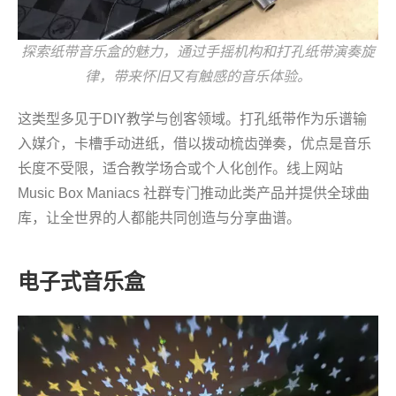
探索纸带音乐盒的魅力，通过手摇机构和打孔纸带演奏旋
律，带来怀旧又有触感的音乐体验。
这类型多见于DIY教学与创客领域。打孔纸带作为乐谱输
入媒介，卡槽手动进纸，借以拨动梳齿弹奏，优点是音乐
长度不受限，适合教学场合或个人化创作。线上网站
Music Box Maniacs 社群专门推动此类产品并提供全球曲
库，让全世界的人都能共同创造与分享曲谱。
电子式音乐盒