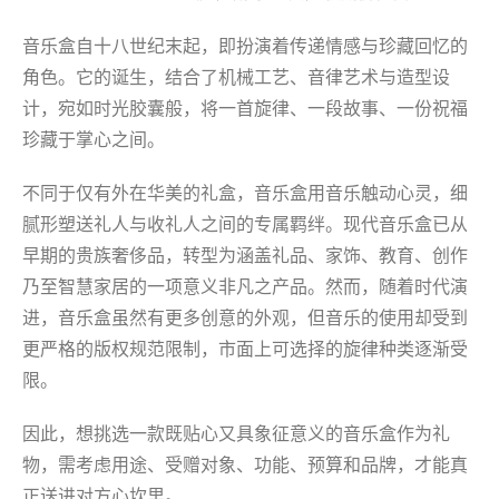
音乐盒自十八世纪末起，即扮演着传递情感与珍藏回忆的
角色。它的诞生，结合了机械工艺、音律艺术与造型设
计，宛如时光胶囊般，将一首旋律、一段故事、一份祝福
珍藏于掌心之间。
不同于仅有外在华美的礼盒，音乐盒用音乐触动心灵，细
腻形塑送礼人​​与收礼人之间的专属羁绊。现代音乐盒已从
早期的贵族奢侈品，转型为涵盖礼品、家饰、教育、创作
乃至智慧家居的一项意义非凡之产品。然而，随着时代演
进，音乐盒虽然有更多创意的外观，但音乐的使用却受到
更严格的版权规范限制，市面上可选择的旋律种类逐渐受
限。
因此，想挑选一款既贴心又具象征意义的音乐盒作为礼
物，需考虑用途、受赠对象、功能、预算和品牌，才能真
正送进对方心坎里。