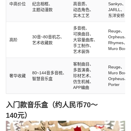
中高价位
纪念相框、
高音质、
Sankyo、
主题动漫款
动态角色、
JARLL、
实木工艺
东洋安桥
多音梳、
Reuge、
可换曲目、
30音~80音机芯、
Orpheus、
高阶
大容量曲库、
艺术收藏款
Rhymes、
手工制作、
Muro Box
艺术装饰
客制曲目、
Reuge、
多首演奏、
80~144音多音梳、
Muro Box、
奢华收藏
珍材艺术、
智慧音乐盒
Orpheus、
仿生机械、
Porter
APP编曲
入门款音乐盒（约人民币70～
140元）