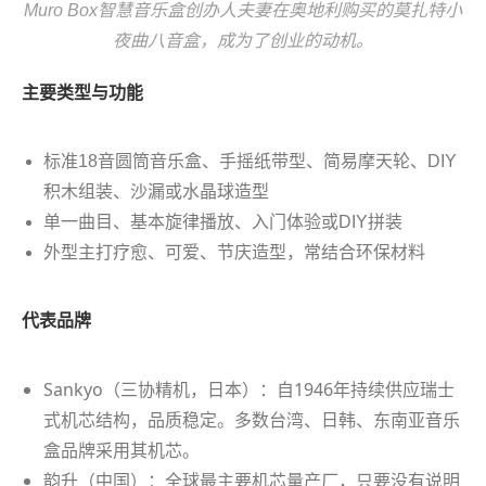
Muro Box智慧音乐盒创办人夫妻在奥地利购买的莫扎特小
夜曲八音盒，成为了创业的动机。
主要类型与功能
标准18音圆筒音乐盒、手摇纸带型、简易摩天轮、DIY
积木组装、沙漏或水晶球造型
单一曲目、基本旋律播放、入门体验或DIY拼装
外型主打疗愈、可爱、节庆造型，常结合环保材料
代表品牌
Sankyo（三协精机，日本）：自1946年持续供应瑞士
式机芯结构，品质稳定。多数台湾、日韩、东南亚音乐
盒品牌采用其机芯。
韵升（中国）：全球最主要机芯量产厂，只要没有说明