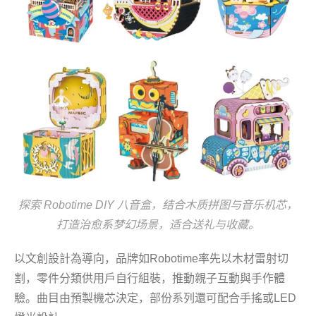
探索 Robotime DIY 八音盒，结合木质拼图与音乐机芯，
打造治愈系梦幻场景，适合送礼与收藏。
以文創設計為導向，品牌如Robotime率先以木材雷射切
割，零件分類供用戶自行組裝，推動親子互動與手作體
驗。曲目由預製機芯決定，部份系列還可配合手搖或LED