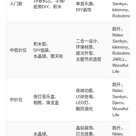
18音机芯、手摇/
入门款
单首乐曲、
Sankyo、
纸带DIY、积木
DIY装饰
kikimmy、
Robotime
韵升，
Nidec
二合一设计、
Sankyo、
积木型、
环保材质、
kikimmy、
中低价位
DIY组装、
层次外型、
Robotime、
水晶球、摩天轮
主题节庆造型
JARLL、
Woodful
Life
韵升，
收纳功能、
Nidec
夜灯音乐盒、
USB充电、
Sankyo、
中价位
相框、珠宝盒
LED灯、
Djeco、
触控调光
Woodful
Life
晶钻装饰、
韵升，
水晶球、
灯光效果、
Nidec