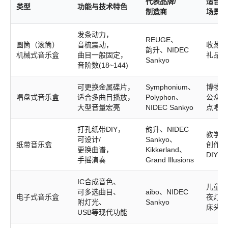
代表品牌/
适合用
类型
功能与技术特色
制造商
场景
发条动力，
REUGE、
圆筒（滚筒）
音梳震动，
收藏、
韵升、NIDEC
机械式音乐盒
曲目一般固定，
礼品、
Sankyo
音阶数(18~144)
可更换金属碟片，
Symphonium、
博物馆
唱盘式音乐盒
适合多曲目播放，
Polyphon、
公众展
大型音量宏亮
NIDEC Sankyo
点唱机
打孔纸带DIY，
韵升、NIDEC
教学、
可设计/
Sankyo、
纸带音乐盒
创作、
更换曲谱，
Kikkerland、
DIY活
手摇演奏
Grand Illusions
IC合成音色、
儿童房
可多选曲目、
aibo、NIDEC
电子式音乐盒
夜灯、
附灯光、
Sankyo
床头音
USB等现代功能