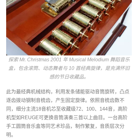
探索 Mr. Christmas 2001 年 Musical Melodium 舞蹈音乐
盒，包含滚筒、动态舞者与 10 首经典旋律，是充满怀旧
感的节日收藏品。
此为最经典机械结构，利用发条储能驱动音筒旋转，凸点
逐齿拨动钢制音梳齿，产生固定旋律。依照音梳齿数不
同，细分主流18音机芯至收藏级72、100、144音，高阶
机型如REUGE可更换音筒演奏三首以上曲目。一台高阶
手工圆筒音乐盒等同艺术珍品，制作繁复，音质层次分
明。