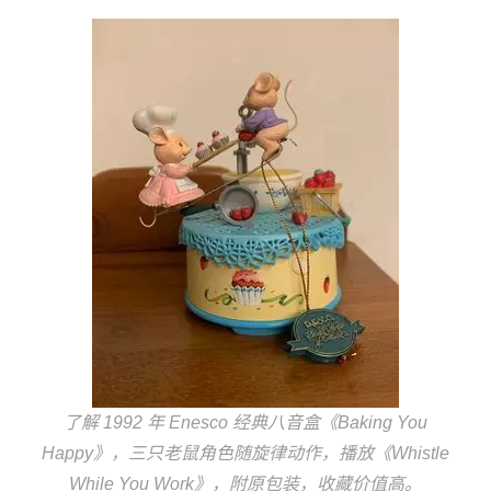
了解 1992 年 Enesco 经典八音盒《Baking You
Happy》，三只老鼠角色随旋律动作，播放《Whistle
While You Work》，附原包装，收藏价值高。