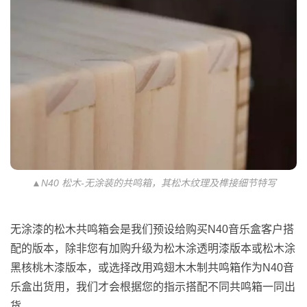
▲N40 松木-无涂装的共鸣箱，其松木纹理及榫接细节特写
无涂漆的松木共鸣箱会是我们预设给购买N40音乐盒客户搭
配的版本，除非您有加购升级为松木涂透明漆版本或松木涂
黑核桃木漆版本，或选择改用鸡翅木木制共鸣箱作为N40音
乐盒出货用，我们才会根据您的指示搭配不同共鸣箱一同出
货。