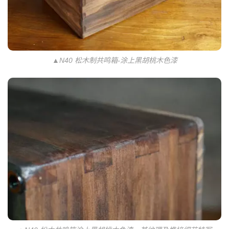
▲N40 松木制共鸣箱-涂上黑胡桃木色漆