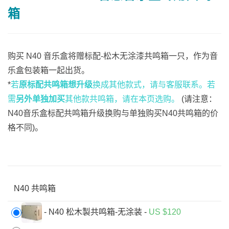
箱
购买 N40 音乐盒将赠标配-松木无涂漆共鸣箱一只，作为音
乐盒包装箱一起出货。
*
若
原标配共鸣箱想升级
换成其他款式，请与客服联系。若
需
另外单独加买
其他款共鸣箱，请在本页选购。
(请注意：
N40音乐盒标配共鸣箱升级换购与单独购买N40共鸣箱的价
格不同)。
N40 共鸣箱
-
N40 松木製共鸣箱-无涂装
-
US $
120