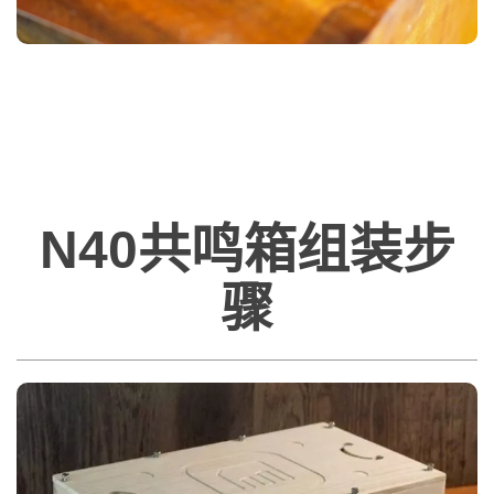
N40共鸣箱组装步
骤