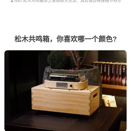
▲N40 松木共鸣箱涂上黑胡桃木色漆，其纹理及榫接细节特写
松木共鸣箱，你喜欢哪一个颜色?