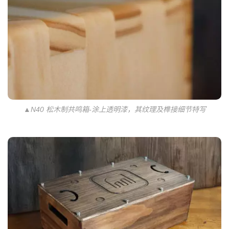
▲N40 松木制共鸣箱-涂上透明漆，其纹理及榫接细节特写