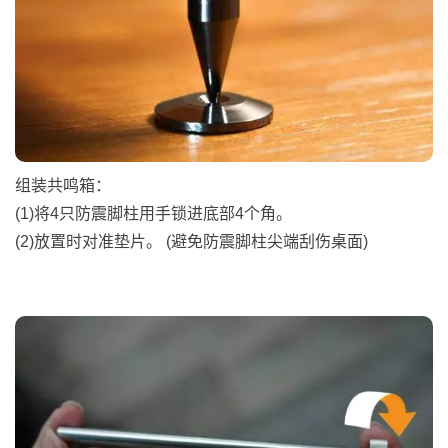
组装共鸣箱：
(1)将4只防震脚柱用手锁进底部4个角。
(2)放置时对准垫片。 (避免防震脚柱尖端刮伤桌面)