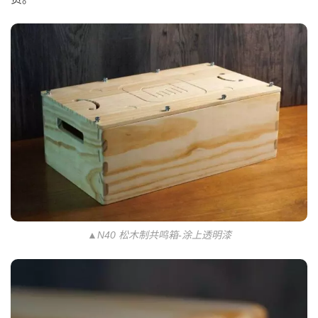
▲N40 松木制共鸣箱-涂上透明漆