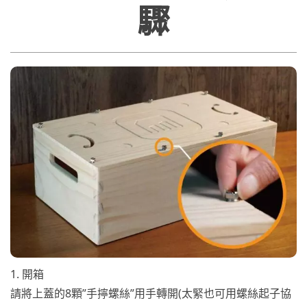
驟
1. 開箱
請將上蓋的8顆”手擰螺絲”用手轉開(太緊也可用螺絲起子協