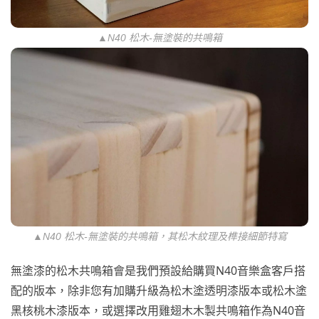
▲N40 松木-無塗裝的共鳴箱
▲N40 松木-無塗裝的共鳴箱，其松木紋理及榫接細節特寫
無塗漆的松木共鳴箱會是我們預設給購買N40音樂盒客戶搭
配的版本，除非您有加購升級為松木塗透明漆版本或松木塗
黑核桃木漆版本，或選擇改用雞翅木木製共鳴箱作為N40音