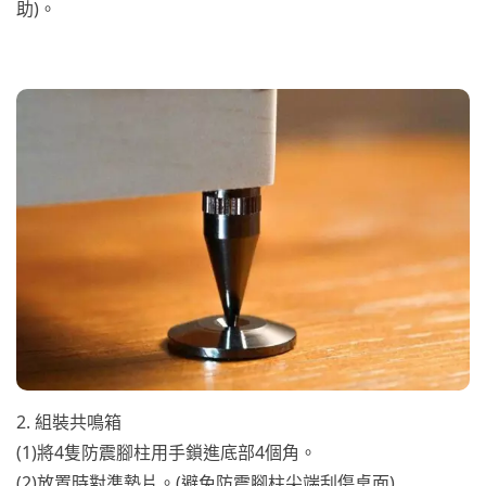
助)。
2. 組裝共鳴箱
(1)將4隻防震腳柱用手鎖進底部4個角。
(2)放置時對準墊片。(避免防震腳柱尖端刮傷桌面)