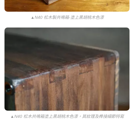
▲N40 松木製共鳴箱-塗上黑胡桃木色漆
▲N40 松木共鳴箱塗上黑胡桃木色漆，其紋理及榫接細節特寫