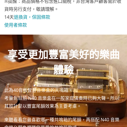
※提醒：商品價格不包含進口關稅，非台灣客戶顧客需於收
貨時另行支付，敬請理解。
14天
退換貨，保固條款
使用者條款
享受更加豐富美好的樂曲
體驗
此為40音版智慧音樂盒的共鳴箱。
考量到目前 N40 音樂盒在一般家庭演奏時已夠大聲，所以
其設計是以豐富尾韻效果為主要考慮。
來聽看看您最喜歡哪一種共鳴箱的尾韻，再搭配 N40 音樂