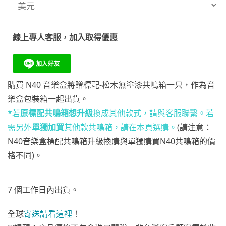
線上專人客服，加入取得優惠
購買 N40 音樂盒將贈標配-松木無塗漆共鳴箱一只，作為音
樂盒包裝箱一起出貨。
*若
原標配共鳴箱想升級
換成其他款式，請與客服聯繫。若
需另外
單獨加買
其他款共鳴箱，請在本頁選購。
(請注意：
N40音樂盒標配共鳴箱升級換購與單獨購買N40共鳴箱的價
格不同)。
7 個工作日內出貨。
全球
寄送請看這裡
！