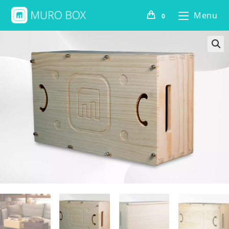
Menu
0
🔍