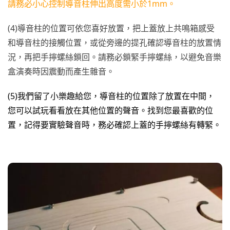
請務必小心控制導音柱伸出高度需小於1mm。
(4)導音柱的位置可依您喜好放置，把上蓋放上共鳴箱感受
和導音柱的接觸位置，或從旁邊的提孔確認導音柱的放置情
況，再把手擰螺絲鎖回。請務必鎖緊手擰螺絲，以避免音樂
盒演奏時因震動而產生雜音。
(5)我們留了小樂趣給您，導音柱的位置除了放置在中間，
您可以試玩看看放在其他位置的聲音。找到您最喜歡的位
置，記得要實驗聲音時，務必確認上蓋的手擰螺絲有轉緊。