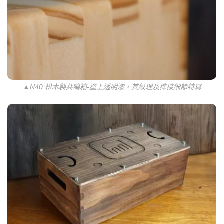
▲N40 松木製共鳴箱-塗上透明漆，其紋理及榫接細節特寫