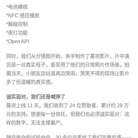
*电池模组
*NFC 感应播放
*触碰控制
*夜灯功能
*Open API
同时，我们从分镜图开始，亲手制作了募资影片。片中演
员是一对真实母子，甚至用了他们的日常照片作场景。拍
摄当天，小朋友边玩道具边哭闹，哭笑不得的现场让影片
多了份温暖的真实感。
诚实面对，我们还是喊停了
募资上线 11 天，我们收到了 24 位赞助者，累计约 29 万
元的支持。感谢每一份信任，但我们也必须诚实面对：这
样的数字，无法支撑量产。
随后举办的试听会中，30 多位访客给了我们宝贵反馈——