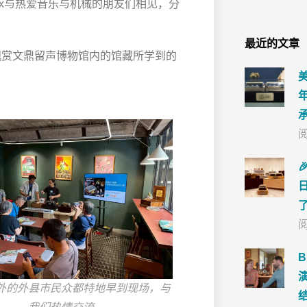
ox与热爱音乐与机械的朋友们相见，分
。
最近的文章
观赏文鼎留声博物馆内的馆藏所学到的
阅

阅
外的外县市民众都特地早到现场，与