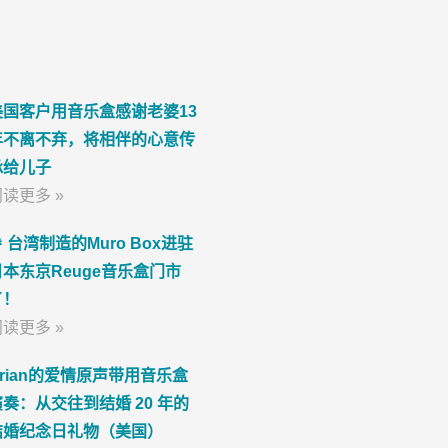
美国客户用音乐盒感谢老婆13
年不离不弃，将相伴的心意传
承给儿子
读更多 »
 台湾制造的Muro Box进驻
日本东京Reuge音乐盒门市
了！
读更多 »
Brian的爱情原声带用音乐盒
演奏：从交往到结婚 20 年的
结婚纪念日礼物（美国）