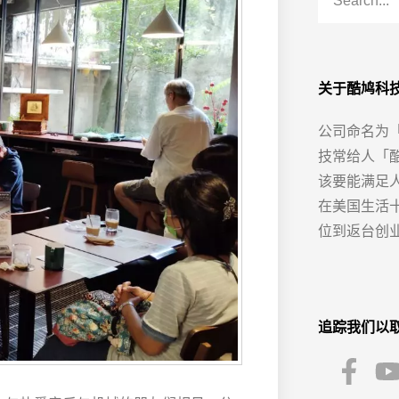
关于酷鸠科
公司命名为
技常给人「
该要能满足
在美国生活
位到返台创
追踪我们以