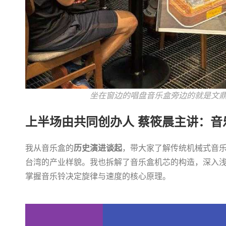
坐在窗边的唱盘音乐盒旁边的就是文鼎的
上半场由共同创办人 蔡筱晨主讲：音
我从音乐盒的
历史演进谈起
，带大家了解传统机械式音
台湾的产业样貌。我也拆解了音乐盒机芯的构造，深入
掌握音乐铃决定旋律与速度的核心原理。