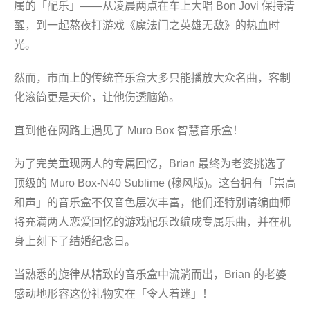
属的「配乐」——从凌晨两点在车上大唱 Bon Jovi 保持清
醒，到一起熬夜打游戏《魔法门之英雄无敌》的热血时
光。
然而，市面上的传统音乐盒大多只能播放大众名曲，客制
化滚筒更是天价，让他伤透脑筋。
直到他在网路上遇见了 Muro Box 智慧音乐盒！
为了完美重现两人的专属回忆，Brian 最终为老婆挑选了
顶级的 Muro Box‑N40 Sublime (穆风版)。这台拥有「崇高
和声」的音乐盒不仅音色层次丰富，他们还特别请编曲师
将充满两人恋爱回忆的游戏配乐改编成专属乐曲，并在机
身上刻下了结婚纪念日。
当熟悉的旋律从精致的音乐盒中流淌而出，Brian 的老婆
感动地形容这份礼物实在「令人着迷」！