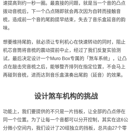
速提高到约一秒一圈。最直接的问题，就是当一个音的凸点
拨动音梳后，下一个凸点随即就会再次因为自转而接触音
梳，造成前一个音的尾韵提早结束，失去了音乐盒延音的韵
味。
想要维持尾韵，就必须让专利机心在快速转动的同时，阻止
机芯音筒将音梳的震动提前中止，经过了我们反复实验测
试，最后决定设计一个Muro Box专属的「煞车系统」，让凸
点在敲击完音梳之后，能够整齐排列在指定位置，不会马上
再碰到音梳，进而达到音乐盒演奏出尾韵（延音）的效果。
设计煞车机构的挑战
功能上，我们要提供的不只是一片挡板，让全部的凸点停在
同一个位置。为了让每一个音都可以分开控制，其实在这6公
分微小空间内，我们设计了20组独立的挡板，总共由27个零