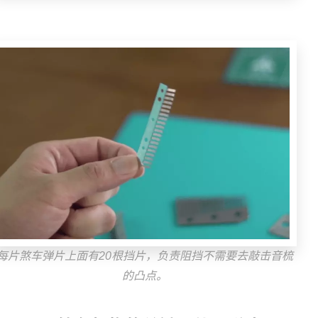
每片煞车弹片上面有20根挡片，负责阻挡不需要去敲击音梳
的凸点。