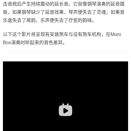
击音梳后产生持续震动的延长音。它就像钢琴演奏的延音踏
板，如果钢琴缺少了延音效果，琴声便失去了灵魂；如果音
乐盒失去了尾韵，乐声便失去了疗愈的韵味。
以下这个影片将呈现有安装煞车与没有煞车机构，在Muro
Box演奏时听起来的音色差异。