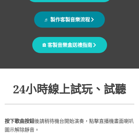
♬ 製作客製音樂流程
𖠩 客製音樂盒送禮指南
24小時線上試玩、試聽
按下歌曲按鈕
後請稍待機台開始演奏，點擊直播機畫面喇叭
圖示解除靜音。