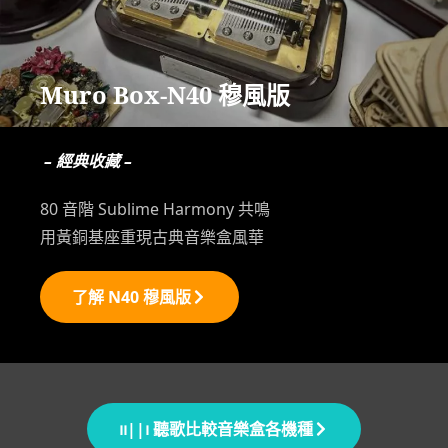
Muro Box-N40 穆風版
– 經典收藏 –
80 音階 Sublime Harmony 共鳴
用黃銅基座重現古典音樂盒風華
了解 N40 穆風版
၊၊||၊ 聽歌比較音樂盒各機種