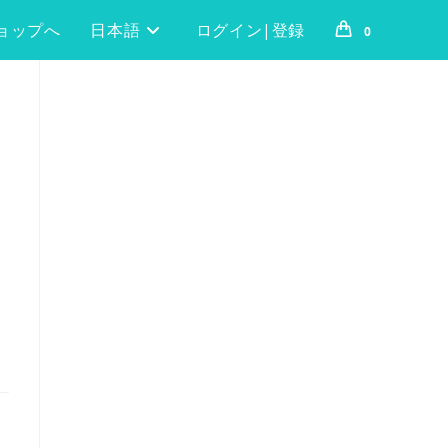
ョップへ
日本語
ログイン|登録
0