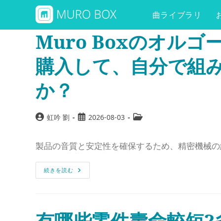
曲ライブラリ
Muro Boxのオル
購入して、自分で組
か？
虹吟 劉
2026-08-03
製品の音質と安定性を確保するため、精密機械の
続きを読む
有哪些零件壽命較短?多