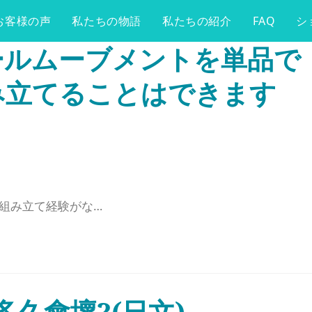
お客様の声
私たちの物語
私たちの紹介
FAQ
シ
ゴールムーブメントを単品で
み立てることはできます
組み立て経験がな…
久會壞?(日文)