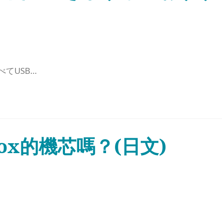
べてUSB…
ox的機芯嗎？(日文)