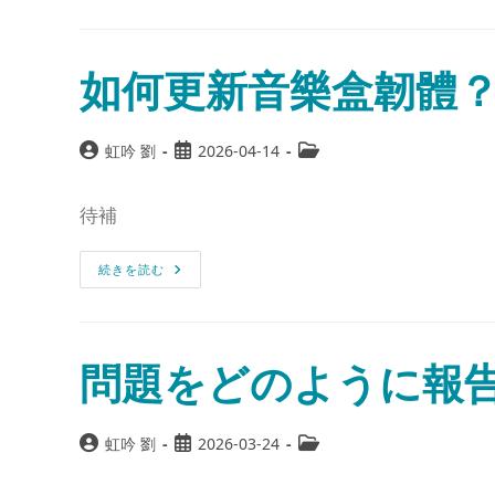
如何更新音樂盒韌體？
虹吟 劉
2026-04-14
待補
続きを読む
問題をどのように報
虹吟 劉
2026-03-24