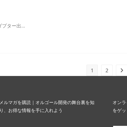
ダプター出…
1
2
メルマガを購読｜オルゴール開発の舞台裏を知
オンラ
り、お得な情報を手に入れよう
をゲッ