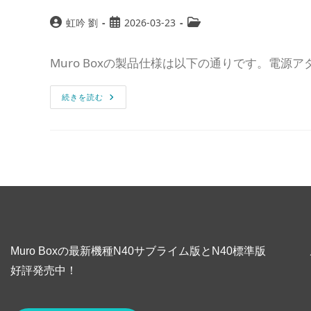
虹吟 劉
2026-03-23
Muro Boxの製品仕様は以下の通りです。電源ア
続きを読む
Muro Boxの最新機種N40サブライム版とN40標準版
好評発売中！