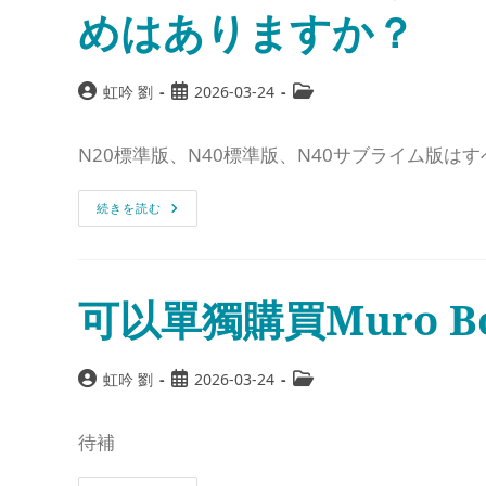
めはありますか？
虹吟 劉
2026-03-24
N20標準版、N40標準版、N40サブライム版はす
続きを読む
可以單獨購買Muro B
虹吟 劉
2026-03-24
待補