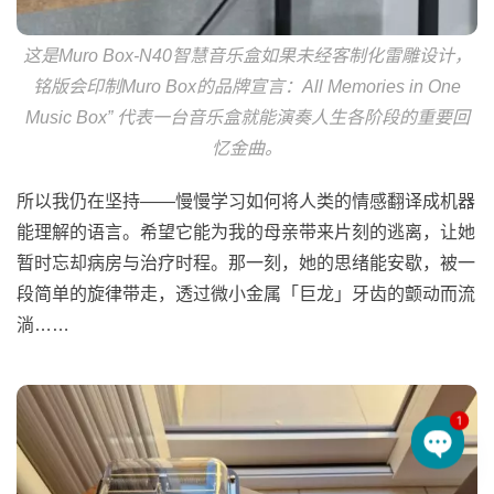
这是Muro Box-N40智慧音乐盒如果未经客制化雷雕设计，
铭版会印制Muro Box的品牌宣言：All Memories in One
Music Box” 代表一台音乐盒就能演奏人生各阶段的重要回
忆金曲。
所以我仍在坚持——慢慢学习如何将人类的情感翻译成机器
能理解的语言。希望它能为我的母亲带来片刻的逃离，让她
暂时忘却病房与治疗时程。那一刻，她的思绪能安歇，被一
段简单的旋律带走，透过微小金属「巨龙」牙齿的颤动而流
淌……
1
Open 