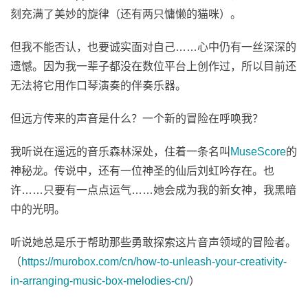
刻充满了美妙的旋律（还有两只慵懒的猫咪）。
但我不能否认，也要诚实面对自己……心中仍有一丝深深的
遗憾。因为我一辈子都没在数位平台上创作过，所以目前还
无法将它用作口琴演奏的伴奏乐器。
但远方传来的声音是什么？一个新的冒险在呼唤我？
我听说在遥远的音乐森林深处，住着一条名叫
MuseScore
的
神秘龙。传说中，还有一位神圣的仙后刘虹吟存在。也
许……只要有一点点运气……她会成为我的新女神，我黑暗
中的光明。
听说她总是乐于帮助那些勇敢探索这片音声领域的冒险者。
（
https://murobox.com/cn/how-to-unleash-your-creativity-
in-arranging-music-box-melodies-cn/
）