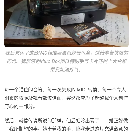
我后来买了这台N40标准版黑色款音乐盒，送给辛苦抗癌的
妈妈。我很感谢Muro Box团队特别手写卡片还附上大合照
帮我加油打气。
每一个错位的音符、每一次失败的 MIDI 转换、每一个令人
沮丧的夜晚凝视着数位谱面，突然都成为了超越我个人创作
野心的一部分。
然后，就像传说所说的那样，仙后虹吟出现了——她正好做
了我所期望的事。她牵着我的手，陪我走过这片充满敌意的