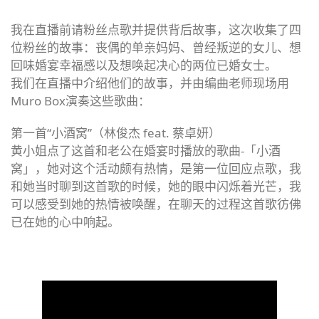
我在直播前请粉丝点歌并提供背后故事，这次收集了四
位粉丝的故事：丧偶的单亲妈妈、曾经叛逆的女儿、想
回味婚宴幸福感以及想唤起决心的两位已婚女士。
我们在直播中介绍他们的故事，并由编曲老师现场用
Muro Box演奏这些歌曲：
第一首“小酒窝”（林俊杰 feat. 蔡卓妍）
黄小姐点了这首和老公在婚宴时播放的歌曲-「小酒
窝」，她对这个活动颇有热情，是第一位回应点歌，我
和她当时聊到这首歌的时候，她的眼中闪烁着光芒，我
可以感受到她的热情被唤醒，在聊天的过程这首歌彷佛
已在她的心中响起。