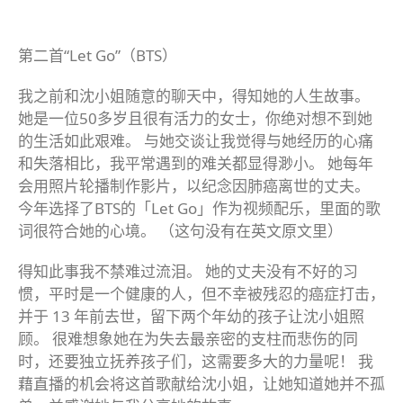
第二首“Let Go”（BTS）
我之前和沈小姐随意的聊天中，得知她的人生故事。
她是一位50多岁且很有活力的女士，你绝对想不到她
的生活如此艰难。 与她交谈让我觉得与她经历的心痛
和失落相比，我平常遇到的难关都显得渺小。 她每年
会用照片轮播制作影片，以纪念因肺癌离世的丈夫。
今年选择了BTS的「Let Go」作为视频配乐，里面的歌
词很符合她的心境。 （这句没有在英文原文里）
得知此事我不禁难过流泪。 她的丈夫没有不好的习
惯，平时是一个健康的人，但不幸被残忍的癌症打击，
并于 13 年前去世，留下两个年幼的孩子让沈小姐照
顾。 很难想象她在为失去最亲密的支柱而悲伤的同
时，还要独立抚养孩子们，这需要多大的力量呢！ 我
藉直播的机会将这首歌献给沈小姐，让她知道她并不孤