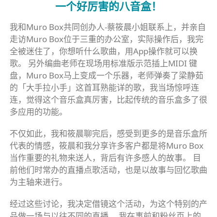
一个好厉害的八音盒！
我和Muro Box共同创办人-蔡筱晨小姐联系上，并亲自
走访Muro Box位于三重的办公室，实际操作后，我完
全被迷住了，你想听什么歌曲，用App操作就可以换
歌。 另外编曲老师在现场用标准版示范插上MIDI 键
盘，Muro Box马上变成一个乐器，老师弹奏了梁静茹
的「大手拉小手」这首耳熟能详的歌，我当场惊呼连
连，觉得这个音乐盒真厉害，比起传统的音乐盒多了很
多应用的功能。
不仅如此，我和筱晨聊完后，感受到更多的是音乐盒所
代表的情感，筱晨和我分享许多客户都是将Muro Box
当作重要的礼物来送人，背后有许多感人的故事。 目
前他们时常办的直播点歌活动，也是以故事与回忆歌曲
为主轴来进行。
经过这些讨论，我决定借镜这个活动，为这个特别的产
品做一场与以往不同的直播。 我在事前和粉丝页上的