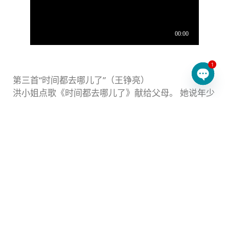
1
第三首“时间都去哪儿了”（王铮亮）
Open 
洪小姐点歌《时间都去哪儿了》献给父母。 她说年少
时叛逆，甚至犯了法，在家人和邻居面前被警察带
走，上法庭时父母还要陪同一起面对法官，现在回想
满满悔恨，也觉得对不起父母，点这首歌想让父母知
道她长大了，也明白父母的爱与包容。
洪小姐精准了描绘她年少时的叛逆，这个故事重叠了
许多曾经叛逆的儿女及痛心的父母的身影。
青春期的叛逆阶段虽然不长，但父母要经历的痛苦却
很庞大，曾经天真无邪的孩子在态度和生活方式上的
改变，让父母很难适应且感到震惊。 洪小姐的故事让