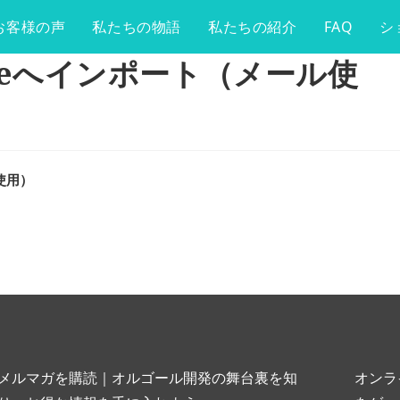
お客様の声
私たちの物語
私たちの紹介
FAQ
シ
oneへインポート（メール使
使用）
メルマガを購読｜オルゴール開発の舞台裏を知
オンラ