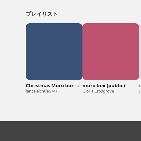
プレイリスト
Christmas Muro box music box
muro box (public)
lanceleichtle6741
Gloria Crosgrove