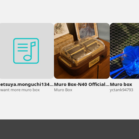
tetsuya.monguchi1348's offline list
Muro Box-N40 Official Playlist
Muro box
I want more muro box
Muro Box
yctank94793