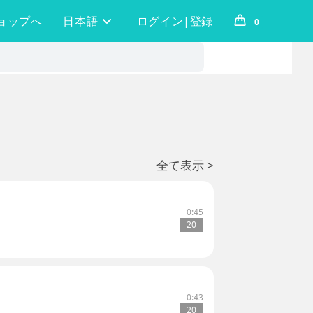
ョップへ
日本語
ログイン|登録
0
全て表示 >
0:45
20
0:43
20