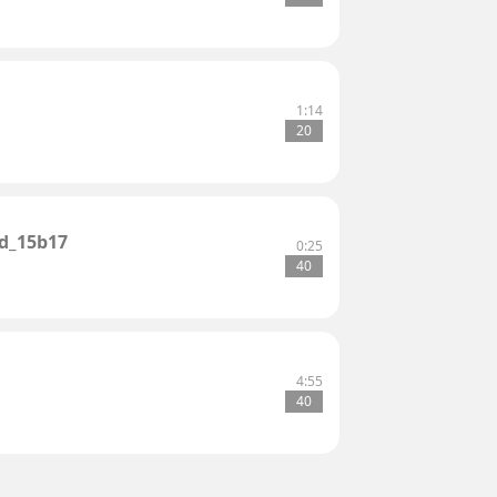
1:14
20
d_15b17
0:25
40
4:55
40