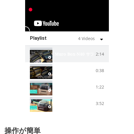
Playlist
4 Videos
Muro Box-N40 サブライム版、N4
2:14
Beethoven's Violin Sonata No. 5 “-Spr
0:38
Johann Strauss’s On The Beautiful B
1:22
Ode to Joy
3:52
操作が簡単