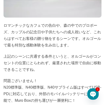
ロマンチックなカフェでの告白や、森の中でのプロポー
ズ、カップルの記念日や子供たちへの成人祝いなど、これ
らはすべてお客様の贈り物をするシーンです。オルゴール
で最も特別な感動体験を生み出します。
上記のシーンに共通する条件というと、オルゴールがコン
セントの位置にとらわれず、厳選された場所で自由に移動
できることですね。
問題ございません！
N20標準版、N40標準版、N40サブライム版はすべてUSB-
1
PDに対応しており、外部のモバイルバッテリーに接続可
能で、Muro Boxの持ち運びが一層便利に！
Open 