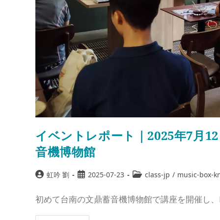
イベントレポート｜2025年7月
音機博物館
虹吟 劉
2025-07-23
class-jp
/
music-box-k
初めて台南の文鼎蓄音機博物館で講座を開催し、Mur