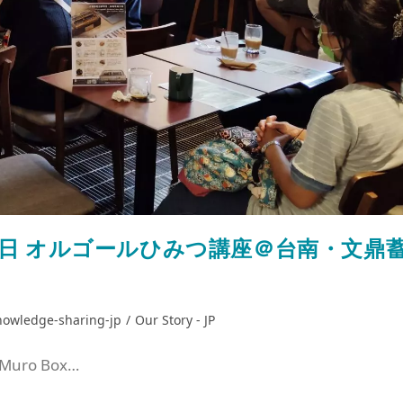
12日 オルゴールひみつ講座＠台南・文鼎
nowledge-sharing-jp
/
Our Story - JP
o Box…