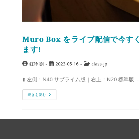
Muro Box をライブ配信で
ます!
虹吟 劉
2023-05-16
class-jp
⬆️ 左側：N40 サブライム版 | 右上：N20 標準版 
続きを読む