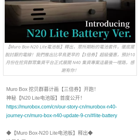
【Muro Box-N20 Lite電池板】釋出，眾所期盼的電池套件，徹底擺
脫討厭的電線！我們推出比早鳥更早的【3倍券】超級優惠，預計10
月份在挖貝群眾集資平台正式展開 N40 集資專案這最後一哩路，感
謝有你！
Muro Box 挖贝群募计画【三倍券】开跑！
神秘【N20 Lite电池版】首度公开！
https://murobox.com/cn/our-story-cn/murobox-n40-
journey-cn/muro-box-n40-update-9-cn/#lite-battery
◆【Muro Box-N20 Lite电池板】释出◆