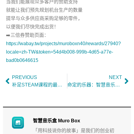
当我们能展现众多客户的赞助支持
就能让我们预先规划机台生产的数量
提早与众多供应商采购足够的零件，
以便我们尽快完成出货！
➡️三倍券赞助页面：
https://wabay.tw/projects/muroboxn40/rewards/27940?
locale=zh-TW&token=54d4b008-999b-4d65-a77e-
bad0b0646615
PREVIOUS
NEXT
补足STEAM课程的最后一块拼图 : Muro Box（中国台湾）
命定的乐器：智慧音乐盒Muro Box-N20 我用它的App编曲了上百首歌！( 中国台湾）
智慧音乐盒 Muro Box
「用科技说你的故事」是我们的创业初