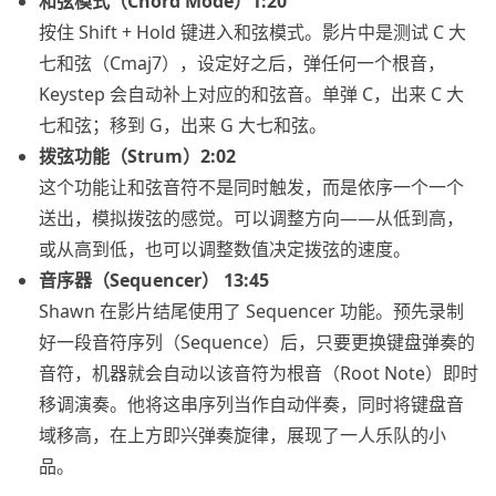
和弦模式（Chord Mode）1:20
按住 Shift + Hold 键进入和弦模式。影片中是测试 C 大
七和弦（Cmaj7），设定好之后，弹任何一个根音，
Keystep 会自动补上对应的和弦音。单弹 C，出来 C 大
七和弦；移到 G，出来 G 大七和弦。
拨弦功能（Strum）2:02
这个功能让和弦音符不是同时触发，而是依序一个一个
送出，模拟拨弦的感觉。可以调整方向——从低到高，
或从高到低，也可以调整数值决定拨弦的速度。
音序器（Sequencer） 13:45
Shawn 在影片结尾使用了 Sequencer 功能。预先录制
好一段音符序列（Sequence）后，只要更换键盘弹奏的
音符，机器就会自动以该音符为根音（Root Note）即时
移调演奏。他将这串序列当作自动伴奏，同时将键盘音
域移高，在上方即兴弹奏旋律，展现了一人乐队的小
品。