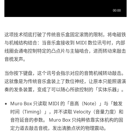
这项技术彻底打破了传统音乐盒固定滚筒的限制，将电磁铁
与机械结构结合：当音乐盒接收到 MIDI 数位讯号时，内部
线圈会通电控制特定的凸点片与主轴啮合，进而转动来敲击
音梳发声。
当你按下键盘，这个讯号会指示对应的音筒机械转动敲击。
这就像是为传统音乐盒装上了数位神经，让原本只能照谱演
奏的发条装置，变成了可以随心所欲控制的「实体乐器」。
Muro Box 只读取 MIDI 的「音高（Note）」与「触发
时间（Timing）」，并不读取 Velocity（音量力度）和
音符延音的参数。 Muro Box 只纯粹依靠实体机构的固
定力道去敲击音梳，发出清脆点状的物理震动。