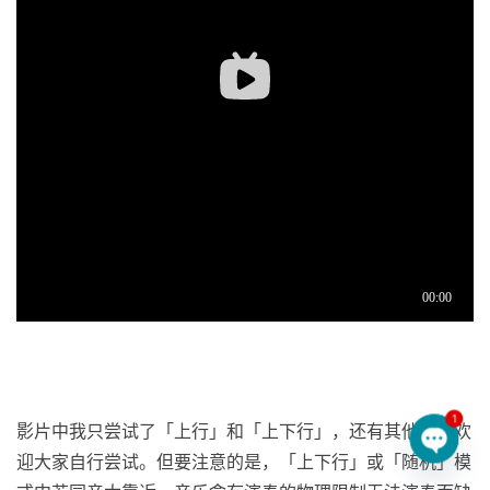
1
影片中我只尝试了「上行」和「上下行」，还有其他模式欢
迎大家自行尝试。但要注意的是，「上下行」或「随机」模
Open 