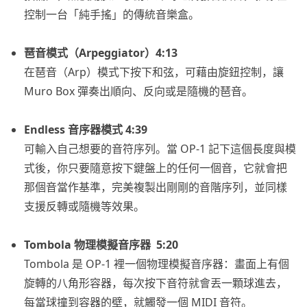
控制一台「純手搖」的傳統音樂盒。
琶音模式（Arpeggiator）4:13
在琶音（Arp）模式下按下和弦，可藉由旋鈕控制，讓
Muro Box 彈奏出順向、反向或是隨機的琶音。
Endless 音序器模式 4:39
可輸入自己想要的音符序列。當 OP-1 記下這個長度與模
式後，你只要隨意按下鍵盤上的任何一個音，它就會把
那個音當作基準，完美複製出剛剛的音階序列，並同樣
支援反轉或隨機等效果。
Tombola 物理模擬音序器 5:20
Tombola 是 OP-1 裡一個物理模擬音序器：畫面上有個
旋轉的八角形容器，每次按下音符就會丟一顆球進去，
每當球撞到容器的壁，就觸發一個 MIDI 音符。