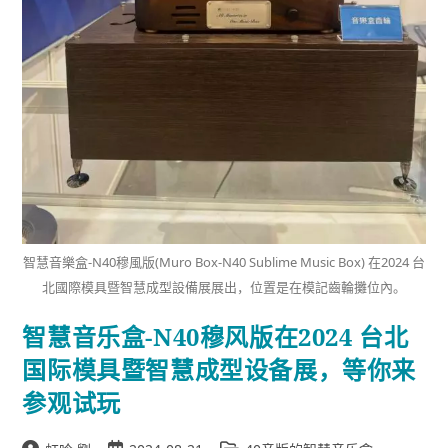
智慧音樂盒-N40穆風版(Muro Box-N40 Sublime Music Box) 在2024 台
北國際模具暨智慧成型設備展展出，位置是在模記齒輪攤位內。
智慧音乐盒-N40穆风版在2024 台北
国际模具暨智慧成型设备展，等你来
参观试玩