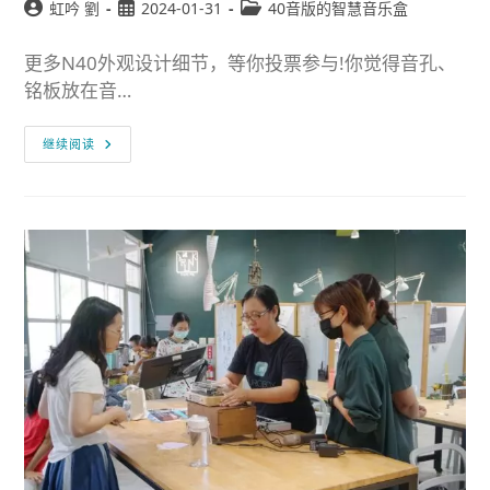
虹吟 劉
2024-01-31
40音版的智慧音乐盒
更多N40外观设计细节，等你投票参与!你觉得音孔、
铭板放在音…
继续阅读