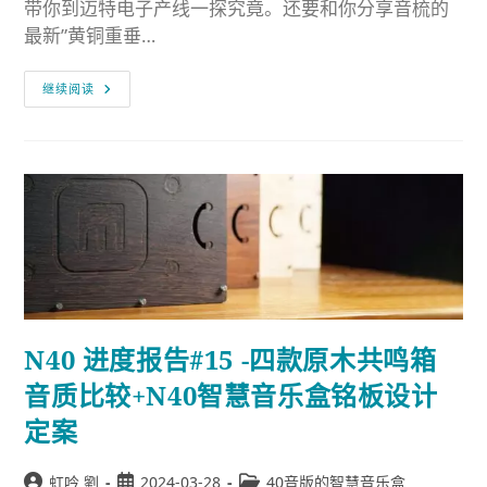
带你到迈特电子产线一探究竟。还要和你分享音梳的
最新”黄铜重垂…
继续阅读
N40 进度报告#15 -四款原木共鸣箱
音质比较+N40智慧音乐盒铭板设计
定案
虹吟 劉
2024-03-28
40音版的智慧音乐盒