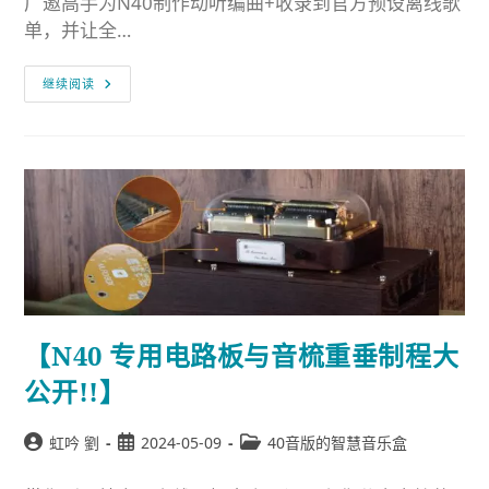
广邀高手为N40制作动听编曲+收录到官方预设离线歌
单，并让全…
继续阅读
【N40 专用电路板与音梳重垂制程大
公开!!】
虹吟 劉
2024-05-09
40音版的智慧音乐盒