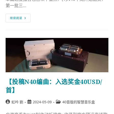
第一批三…
继续阅读
【投稿N40编曲：入选奖金40USD/
首】
虹吟 劉
2024-05-09
40音版的智慧音乐盒