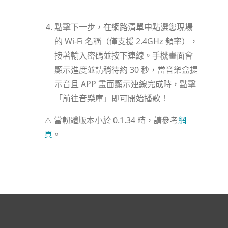
點擊下一步，在網路清單中點選您現場
的 Wi-Fi 名稱（僅支援 2.4GHz 頻率），
接著輸入密碼並按下連線。手機畫面會
顯示進度並請稍待約 30 秒，當音樂盒提
示音且 APP 畫面顯示連線完成時，點擊
「前往音樂庫」即可開始播歌！
⚠️ 當韌體版本小於 0.1.34 時，請參考
網
頁
。