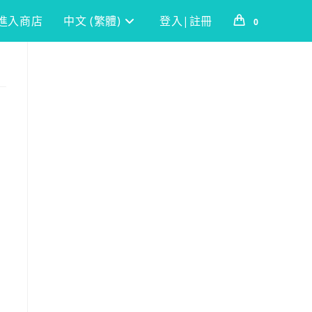
進入商店
中文 (繁體)
登入|註冊
0