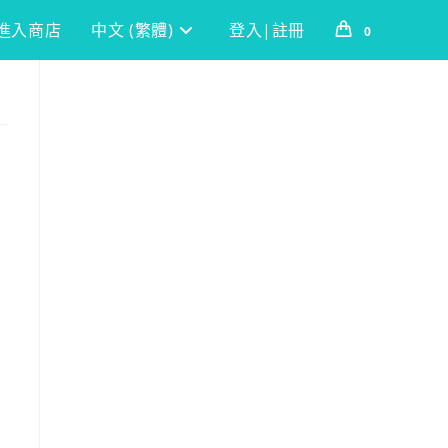
進入商店
中文 (繁體)
登入|註冊
0