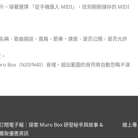
接著選擇 「從手機匯入 MIDI」，找到剛剛儲存的 MIDI
名稱、歌曲描述、風格、節奏、速度、是否公開、是否允許
度。
o Box（N20/N40）音域，超出範圍的音符將自動忽略不演
訂閱電子報｜探索 Muro Box 研發秘辛與故事 &
線上專
獲取優惠資訊