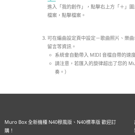
進入「我的創作」，點擊右上方「＋」圖示。
檔案，點擊檔案。
可在編曲設定頁中設定－歌曲照片、樂曲
留言等資訊。
系統會自動帶入 MIDI 音檔自帶的速
請注意，若匯入的旋律超出了您的 Mur
奏。）
Muro Box 全新機種 N40穆風版、N40標準版 歡迎訂
購！