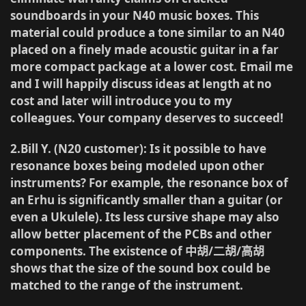
soundboards in your N40 music boxes. This
material could produce a tone similar to an N40
placed on a finely made acoustic guitar in a far
more compact package at a lower cost. Email me
and I will happily discuss ideas at length at no
cost and later will introduce you to my
colleagues. Your company deserves to succeed!
2.Bill Y. (N20 customer)
: Is it possible to have
resonance boxes being modeled upon other
instruments? For example, the resonance box of
an Erhu is significantly smaller than a guitar (or
even a Ukulele). Its less cursive shape may also
allow better placement of the PCBs and other
components. The existence of 中胡/二胡/高胡
shows that the size of the sound box could be
matched to the range of the instrument.