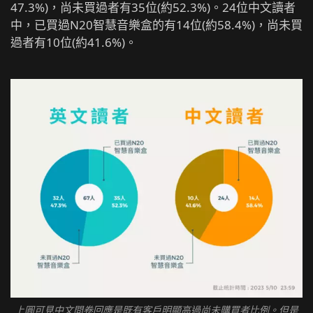
47.3%)，尚未買過者有35位(約52.3%)。24位中文讀者
中，已買過N20智慧音樂盒的有14位(約58.4%)，尚未買
過者有10位(約41.6%)。
上圓可見中文問卷回應是既有客戶明顯高過尚未購買者比例。但是