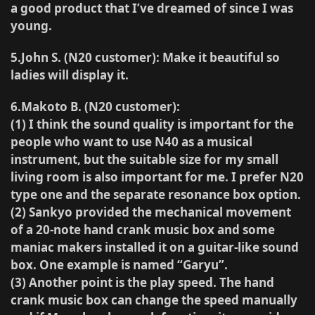
a good product that I’ve dreamed of since I was
young.
5.John S. (N20 customer)
: Make it beautiful so
ladies will display it.
6.Makoto B. (N20 customer)
:
(1) I think the sound quality is important for the
people who want to use N40 as a musical
instrument, but the suitable size for my small
living room is also important for me. I prefer N20
type one and the separate resonance box option.
(2) Sankyo provided the mechanical movement
of a 20-note hand crank music box and some
maniac makers installed it on a guitar-like sound
box. One example is named “Garyu”.
(3) Another point is the play speed. The hand
crank music box can change the speed manually