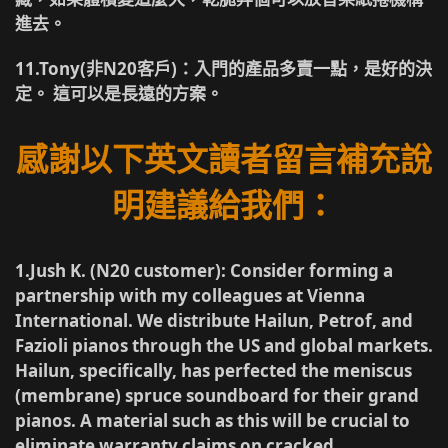
進去。
11.Tony(非N20客戶)
：入門的產品多賣一點，是好的決
定。 這可以是長遠的方案。
感謝以下英文讀者留言補充說
明建議給我們：
1.Jush K. (N20 customer)
: Consider forming a
partnership with my colleagues at Vienna
International. We distribute Hailun, Petrof, and
Fazioli pianos through the US and global markets.
Hailun, specifically, has perfected the meniscus
(membrane) spruce soundboard for their grand
pianos. A material such as this will be crucial to
eliminate warranty claims on cracked