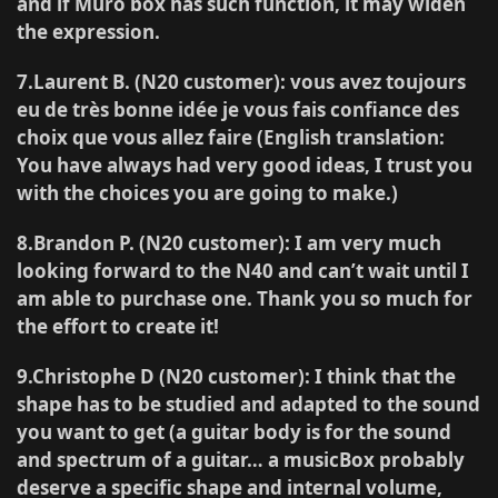
and if Muro box has such function, it may widen
the expression.
7.Laurent B. (N20 customer)
: vous avez toujours
eu de très bonne idée je vous fais confiance des
choix que vous allez faire (English translation:
You have always had very good ideas, I trust you
with the choices you are going to make.)
8.Brandon P. (N20 customer)
: I am very much
looking forward to the N40 and can’t wait until I
am able to purchase one. Thank you so much for
the effort to create it!
9.Christophe D (N20 customer)
: I think that the
shape has to be studied and adapted to the sound
you want to get (a guitar body is for the sound
and spectrum of a guitar… a musicBox probably
deserve a specific shape and internal volume,