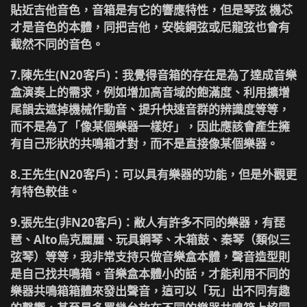
貼近吉他音色，音箱是有它的響應特性，但是琴弦 機芯
才是音色的本體，同把吉他，安裝鋼弦或尼龍弦也會有
截然不同的音色。
7.陳先生(N20客戶)
：我覺得音箱的存在是為了達成音樂
盒演奏上的需求，例如增加高音域的飽滿度、利用擴增
尾韻去遮掉機械作動音、提升快速音群的辨識度等等，
而不是為了「像某個樂器一樣好」，因此應該會產生擁
有自己形狀的共鳴箱才對，而不是直接像某個樂器。
8.王先生(N20客戶)
：可以具有樂器的功能，但是外觀更
有特色較佳。
9.張先生(非N20客戶)
：敝人有許多不同的樂器，有琵
琶、Alto烏克麗麗、玩具鋼琴、木箱鼓、秦琴（類似三
弦琴）等等，我非常支持只做音樂盒本體，聲音造型則
是自己找共鳴箱。音樂盒本體小的話，才能利用不同的
樂器共鳴箱箱體來發出聲音，這可以「玩」出不同有趣