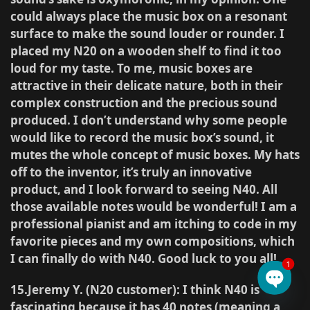
could always place the music box on a resonant
surface to make the sound louder or rounder. I
placed my N20 on a wooden shelf to find it too
loud for my taste. To me, music boxes are
attractive in their delicate nature, both in their
complex construction and the precious sound
produced. I don’t understand why some people
would like to record the music box’s sound, it
mutes the whole concept of music boxes. My hats
off to the inventor, it’s truly an innovative
product, and I look forward to seeing N40. All
those available notes would be wonderful! I am a
professional pianist and am itching to code in my
favorite pieces and my own compositions, which
I can finally do with N40. Good luck to you all!
1
15.Jeremy Y. (N20 customer)
: I think N40 is
Open 
fascinating because it has 40 notes (meaning a