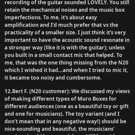
recording of the guitar sounded LOVELY. You still
retain the mechanical noises and the music box
imperfections. To me, it’s about easy
amplification and I’d much prefer that vs the
practicality of a smaller size. I just think it’s very
important to have the acoustic sound resonate in
a stronger way (like it is with the guitar); unless
you built in a small contact mic that helped. To
me, that was the one thing missing from the N20
which I wished it had…and when I tried to mic it,
it became too noisy and cumbersome.
12.Bert F. (N20 customer)
: We discussed my views
of making different types of Muro Boxes for
different audiences (one as a beautiful toy or gift
and one for musicians). The toy variant (and I
don’t mean that in any negative way!) should be
nice-sounding and beautiful, the musicians’