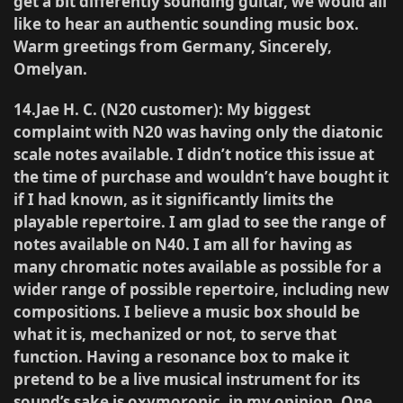
get a bit differently sounding guitar, we would all
like to hear an authentic sounding music box.
Warm greetings from Germany, Sincerely,
Omelyan.
14.Jae H. C. (N20 customer)
: My biggest
complaint with N20 was having only the diatonic
scale notes available. I didn’t notice this issue at
the time of purchase and wouldn’t have bought it
if I had known, as it significantly limits the
playable repertoire. I am glad to see the range of
notes available on N40. I am all for having as
many chromatic notes available as possible for a
wider range of possible repertoire, including new
compositions. I believe a music box should be
what it is, mechanized or not, to serve that
function. Having a resonance box to make it
pretend to be a live musical instrument for its
sound’s sake is oxymoronic, in my opinion. One