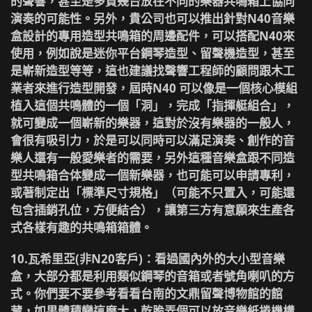
的聲響，甚至是多買幾台放在不同的樂器共鳴箱上協同
演奏的可能性。另外，貴公司也可以推出針對N40音樂
盒設計的專用造型共鳴箱的周邊配件，可以搭配N40來
使用，例如說是迷你平台鋼琴造型、留聲機造型，甚至
是嶄新造型等等，這也建議找聲響工程師的顧問跟木工
業者來進行造型開發，屆時N40 可以像是一個核心模組
植入這個共鳴體的一個「洞」，完成「指揮艇組合」，
就可變成一個嶄新的樂器，這對於沒有樂器的一般人，
會很有吸引力，於是可以同時可以滿足演奏、創作的音
樂人還有一般愛樂者的需要，另外這種音樂盒跟不同造
型共鳴箱合体變成一個新樂器，也可能可以申請專利，
或著制定出「標準尺寸規格」（可能不只置入，可能還
包含插銷孔位，方便結合），讓第三方有意願來生產各
式各樣有趣的共鳴箱箱體。
10.瓦希里亞(非N20客戶)
：看過國內外的大小型音樂
盒，大部分都是利用類似鋼琴的音箱或者號角喇叭的方
式。你們要不要參考看看台南的文鼎留聲博物館的館
藏，如果體積變這麼大，乾脆弄個可以放音樂紙捲機構