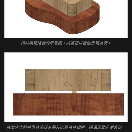
與共鳴箱結合的示意圖。共鳴箱以吉他音箱為例。
音樂盒本體將與共鳴箱有額外的導音柱相連，確保震動能從音梳一