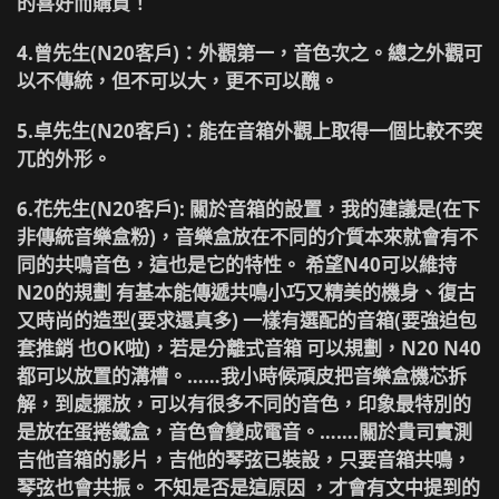
的喜好而購買！
4.曾先生(N20客戶)
：外觀第一，音色次之。總之外觀可
以不傳統，但不可以大，更不可以醜。
5.卓先生(N20客戶)
：能在音箱外觀上取得一個比較不突
兀的外形。
6.花先生(N20客戶)
: 關於音箱的設置，我的建議是(在下
非傳統音樂盒粉)，音樂盒放在不同的介質本來就會有不
同的共鳴音色，這也是它的特性。 希望N40可以維持
N20的規劃 有基本能傳遞共鳴小巧又精美的機身、復古
又時尚的造型(要求還真多) 一樣有選配的音箱(要強迫包
套推銷 也OK啦)，若是分離式音箱 可以規劃，N20 N40
都可以放置的溝槽。……我小時候頑皮把音樂盒機芯拆
解，到處擺放，可以有很多不同的音色，印象最特別的
是放在蛋捲鐵盒，音色會變成電音。…….關於貴司實測
吉他音箱的影片，吉他的琴弦已裝設，只要音箱共鳴，
琴弦也會共振。 不知是否是這原因 ，才會有文中提到的