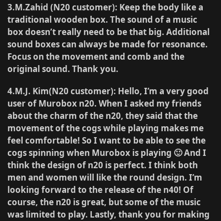
3.M.Zahid (N20 customer)
: Keep the body like a
traditional wooden box. The sound of a music
box doesn’t really need to be that big. Additional
sound boxes can always be made for resonance.
Focus on the movement and comb and the
original sound. Thank you.
4.M.J. Kim(N20 customer)
: Hello, I’m a very good
user of Murobox n20. When I asked my friends
about the charm of the n20, they said that the
movement of the cogs while playing makes me
feel comfortable! So I want to be able to see the
cogs spinning when Murobox is playing 🙂 And I
think the design of n20 is perfect. I think both
men and women will like the round design. I’m
looking forward to the release of the n40! Of
course, the n20 is great, but some of the music
was limited to play. Lastly, thank you for making