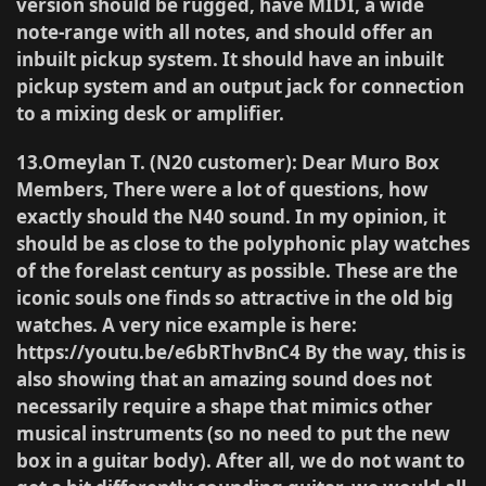
version should be rugged, have MIDI, a wide
note-range with all notes, and should offer an
inbuilt pickup system. It should have an inbuilt
pickup system and an output jack for connection
to a mixing desk or amplifier.
13.Omeylan T. (N20 customer)
: Dear Muro Box
Members, There were a lot of questions, how
exactly should the N40 sound. In my opinion, it
should be as close to the polyphonic play watches
of the forelast century as possible. These are the
iconic souls one finds so attractive in the old big
watches. A very nice example is here:
https://youtu.be/e6bRThvBnC4 By the way, this is
also showing that an amazing sound does not
necessarily require a shape that mimics other
musical instruments (so no need to put the new
box in a guitar body). After all, we do not want to