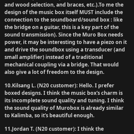
and wood selection, and braces, etc.).To me the
design of the music box itself MUST include the
connection to the soundboard/sound box : like
the bridge on a guitar, this is a key part of the
sound transmission). Since the Muro Box needs
power, it may be interesting to have a piezo on it
and drive the soundbox using a transducer (and
small amplifier) instead of a traditional
mechanical coupling via a bridge. That would
also give a lot of freedom to the design.
10.Kilsang L. (N20 customer)
: Hello. I prefer
boxed designs. I think the music box’s charm is
its incomplete sound quality and tuning. I think
the sound quality of Murobox is already similar
to Kalimba, so it’s beautiful enough.
11.Jordan T. (N20 customer)
: I think the