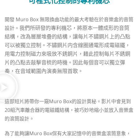
可程式化控制的專利機芯
開發 Muro Box 無限換曲功能的最大考驗在於音樂盒的音筒
我們所研發的專利機芯，將原本一體成形的音筒
設計。
結構，改為層層堆疊的結構，讓每片不鏽鋼片上的凸點
可以被獨立控制。不鏽鋼片内含線圈通電形成電磁鐵，
用電力控制磁力來吸放不銹鋼片，藉此控制每片不銹鋼
片的凸點去敲擊音梳的時機。因此每個音可以獨立彈
奏，在音域範圍內演奏無限首歌。
這部短片將帶你一窺Muro Box的設計奧秘。影片中會見到
20組汽車離合器的電磁鐵結構，被巧妙地縮小並放入音樂盒
的滾筒設計。
為了能夠讓Muro Box保有大家記憶中的音樂盒滾筒意象，