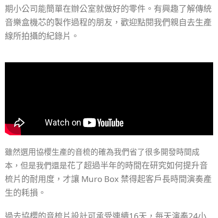
期小公司能簡單在辦公室就做好的零件。有興趣了解傳統
音樂盒機芯的製作過程的朋友，歡迎點閱我們親自去生產
線所拍攝的紀錄片。
雖然選用協櫻生產的音梳的確為我們省了很多開發時間成
花了超過半年的時間在研究如何提升音
本，但是我們還是
梳片的耐用度，才讓 Muro Box 禁得起客戶長時間演奏產
生的耗損。
過去協櫻的音梳片設計可承受連續16天，每天演奏24小