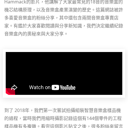
Hammack的影片，他講解了大家最常見的18音的音樂盒的
機芯結構原理，以及音樂盒產業演變的歷史。這篇網誌被許
多喜愛音樂盒的粉絲分享，其中還包含兩間音樂盒專賣店
家。有鑑於大家喜歡閱讀與分享新知識，我們決定繼續紀錄
音樂盒內的奧秘來與大家分享。
到了 2018年，我們第一次嘗試拍攝組裝智慧音樂盒樣品機
的過程，當時我們用縮時攝影記錄這個有144個零件的工程
樣品機有多複雜。看完這個影片貼文之後，很多粉絲來留言