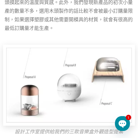
頭摸起來的溫度與質感。此外，我們發現新產品的初次小量
產的數量不多，選用木頭製作的話比較不會被最小訂購量限
制，如果選擇塑膠或其他需要開模具的材質，就會有很高的
最低訂購量才能生產。
1
設計工作室提供給我們的三款音樂盒外觀造型提案
Open 