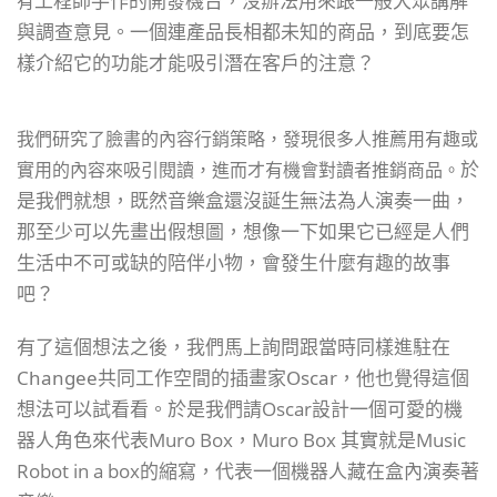
工程師手作的開發機台，沒辦法用來跟一般大眾講解
有
與調查意見。
一個連產品長相都未知的商品，到底要怎
樣介紹它的功能才能吸引潛在客戶的注意？
我們研究了臉書的內容行銷策略，發現很多人推薦用有趣或
於
實用的內容來吸引閱讀，進而才有機會對讀者推銷商品。
是我們就想，
既然音樂盒還沒誕生無法為人演奏一曲，
那至少可以先畫出假想圖，想像一下如果它已經是人們
生活中不可或缺的陪伴小物，會發生什麼有趣的故事
吧？
有了這個想法之後，我們馬上詢問跟當時同樣進駐在
Changee共同工作空間的插畫家Oscar，他也覺得這個
想法可以試看看。
於是我們請Oscar設計一個可愛的機
器人角色來代表Muro Box，
Muro Box 其實就是Music
Robot in a box的縮寫，代表一個機器人藏在盒內演奏著