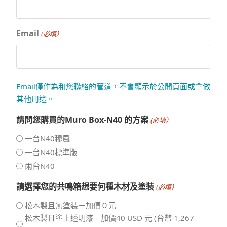
Email
(必填）
Email僅作為和您聯絡的管道，不會顯示於公開頁面或拿做
其他用途。
請問您購買的Muro Box-N40 的方案
(必填）
一台N40穆風
一台N40標準版
兩台N40
請選擇您的共鳴箱想要何種木材及塗裝
(必填）
松木製且無塗裝－加價０元
松木製且塗上透明漆－加價40 USD 元 (台幣 1,267