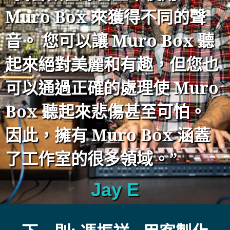
Muro Box 來獲得不同的聲
音。 您可以讓 Muro Box 聽
起來絕對美麗和有趣，但您也
可以通過正確的處理使 Muro
Box 聽起來悲傷甚至可怕。
因此，擁有 Muro Box 涵蓋
了工作室的很多領域。”
Jay E