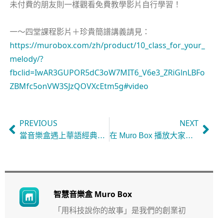
未付費的朋友則一樣觀看免費教學影片自行學習！
一～四堂課程影片＋珍貴簡譜講義請見：
https://murobox.com/zh/product/10_class_for_your_
melody/?
fbclid=IwAR3GUPOR5dC3oW7MIT6_V6e3_ZRiGlnLBFo
ZBMfc5onVW3SJzQOVXcEtm5g#video
PREVIOUS
NEXT
當音樂盒遇上華語經典歌曲，將擦出觸動人心的新火花！
在 Muro Box 播放大家心目中的吉卜力經典動畫主題曲！
智慧音樂盒 Muro Box
「用科技說你的故事」是我們的創業初