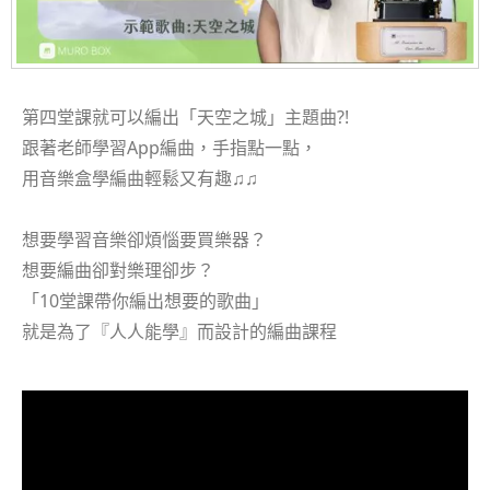
第四堂課就可以編出「天空之城」主題曲?!
跟著老師學習App編曲，手指點一點，
用音樂盒學編曲輕鬆又有趣♫♫
想要學習音樂卻煩惱要買樂器？
想要編曲卻對樂理卻步？
「10堂課帶你編出想要的歌曲」
就是為了『人人能學』而設計的編曲課程