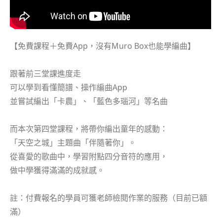
【免費課程＋免費App，沒有Muro Box也能學編曲】
跟著前三堂課進度走
可以學到看懂簡譜、操作編曲App
並嘗試編出「卡農」、「藍色多瑙河」等名曲
而本次第四堂課程，將帶你編出童年的感動：
「天空之城」主題曲「伴隨著你」。
從喜愛的歌曲中，學習附點四分音符的應用，
做中學獲得滿滿的成就感。
註：付費報名的學員可獲老師檢閱作業的服務（目前已額
滿）