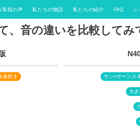
お客様の声
私たちの物語
私たちの紹介
FAQ
シ
て、音の違いを比較してみ
版
N4
水族館
サン=サーンス-
大き