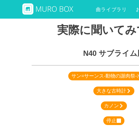
曲ライブラリ
実際に聞いてみ
N40 サブライム
サン=サーンス-動物の謝肉祭-
大きな古時計
カノン
停止