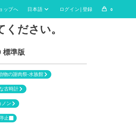
ョップへ
日本語
ログイン|登録
0
てください。
0 標準版
動物の謝肉祭-水族館
な古時計
カノン
停止