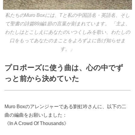
私たちのMuro Boxには、Tと私の中国語名・英語名、そし
て聖書の詩篇89編1節の言葉が刻まれています。 「主よ、
わたしはとこしえにあなたのいつくしみを歌い、わたしの
口をもってあなたのまことをよろずよに告げ知らせま
す。」
プロポーズに使う曲は、心の中でず
っと前から決めていた
Muro Boxのアレンジャーである劉虹吟さんに、以下の二
曲の編曲をお願いしました：
《In A Crowd Of Thousands》