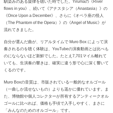
馴染みのある旋律を聴いた時でした。Yirumaの《River
flows in you》、続いて《アナスタシア（Anastasia）》の
《Once Upon a December》、さらに《オペラ座の怪人
（The Phantom of the Opera）》の《Angel of Music》が
流れてきました。
自分が選んだ曲が、リアルタイムで Muro Box によって演
奏されるのを聴く体験は、YouTubeの演奏動画とは比べも
のにならないほど新鮮でした。たとえ7,701マイル離れて
いても、生演奏の響きは、確実に違う形で心に深く響いて
くるのです。
Muro Boxの音質は、市販されている一般的なオルゴール
（一曲しか流せないもの）よりも遥かに優れています。ま
た、博物館や個人コレクターが所有するアンティークオル
ゴールに比べれば、価格も手頃で入手しやすく、まさに
「みんなのためのオルゴール」です。