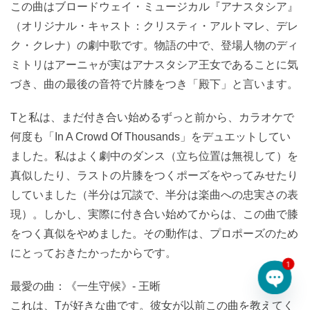
この曲はブロードウェイ・ミュージカル『アナスタシア』
（オリジナル・キャスト：クリスティ・アルトマレ、デレ
ク・クレナ）の劇中歌です。物語の中で、登場人物のディ
ミトリはアーニャが実はアナスタシア王女であることに気
づき、曲の最後の音符で片膝をつき「殿下」と言います。
Tと私は、まだ付き合い始めるずっと前から、カラオケで
何度も「In A Crowd Of Thousands」をデュエットしてい
ました。私はよく劇中のダンス（立ち位置は無視して）を
真似したり、ラストの片膝をつくポーズをやってみせたり
していました（半分は冗談で、半分は楽曲への忠実さの表
現）。しかし、実際に付き合い始めてからは、この曲で膝
をつく真似をやめました。その動作は、プロポーズのため
にとっておきたかったからです。
1
最愛の曲：《一生守候》- 王晰
Open 
これは、Tが好きな曲です。彼女が以前この曲を教えてく