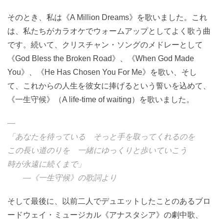
そのとき、私は《A Million Dreams》を歌いました。これ
は、私たちがカラオケでウォームアップとしてよく歌う曲
です。続いて、クリスチャン・ソングのメドレーとして
《God Bless the Broken Road》、《When God Made
You》、《He Has Chosen You For Me》を歌い、そし
て、これからの人生を彼女に捧げるという誓いを込めて、
《一生守候》（A life-time of waiting）を歌いました。
—
「あなたを待っている そっと手を取ってくれるのを
この長い道のりを 一緒にゆっくりと歩いていこう
時が永遠に続くまで」
—《一生守候》の歌詞より
そして最後に、以前二人でデュエットしたことのあるブロ
ードウェイ・ミュージカル《アナスタシア》の劇中歌、