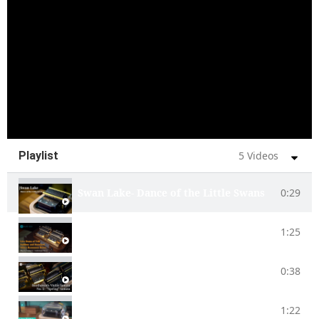
Playlist
5 Videos
Swan Lake- Dance of the Little Swans
0:29
Debussy-Arabesque No.1
1:25
Beethoven's Violin Sonata No. 5 “-Spring” sonat
0:38
Johann Strauss’s On The Beautiful Blue Danube
1:22