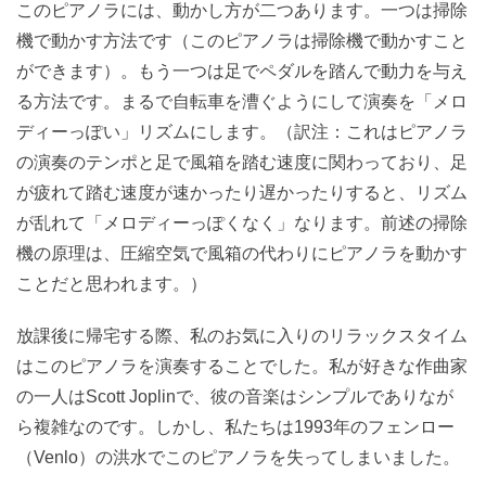
このピアノラには、動かし方が二つあります。一つは掃除
機で動かす方法です（このピアノラは掃除機で動かすこと
ができます）。もう一つは足でペダルを踏んで動力を与え
る方法です。まるで自転車を漕ぐようにして演奏を「メロ
ディーっぽい」リズムにします。（訳注：これはピアノラ
の演奏のテンポと足で風箱を踏む速度に関わっており、足
が疲れて踏む速度が速かったり遅かったりすると、リズム
が乱れて「メロディーっぽくなく」なります。前述の掃除
機の原理は、圧縮空気で風箱の代わりにピアノラを動かす
ことだと思われます。）
放課後に帰宅する際、私のお気に入りのリラックスタイム
はこのピアノラを演奏することでした。私が好きな作曲家
の一人はScott Joplinで、彼の音楽はシンプルでありなが
ら複雑なのです。しかし、私たちは1993年のフェンロー
（Venlo）の洪水でこのピアノラを失ってしまいました。