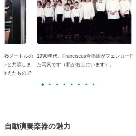
の
1990年代、Franciscus合唱団がフェンロー市役所で撮っ
ま
た写真です（私が右上にいます）。
で
自動演奏楽器の魅力