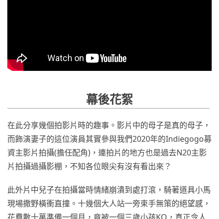
幕後花絮
在此分享幾個拍影片時的趣事。影片中的母子是真的母子，
而飾演妻子的這位演員其實參與我們2020年的Indiegogo募
資主影片拍攝(擔任配角)，連拍片的地方也是過去N20主影
片拍攝過攝影棚，不知各位眼尖有沒有看出來？
此外片中兒子在拍攝當時情緒崩潰到處打滾，騎著道具小馬
現場撒野橫衝直撞。十幾個大人站一旁束手無策的絕望感，
花費數十萬準備一個月，竟被一個三歲小孩KO，真正令人