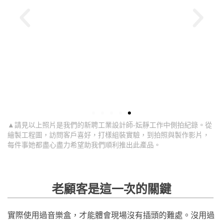
▲請見以上照片是我們的新聘工業設計師-妘靜工作中側拍紀錄。從
繪製工程圖，訪問客戶喜好，打樣組裝實驗，到拍照與製作影片，
每件事她都盡心盡力希望助我們順利推出此產品。
老顧客是這一次的關鍵
實際使用過音樂盒，才能體會現場沒有插頭的難處。沒用過