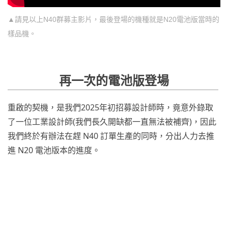
▲請見以上N40群募主影片，最後登場的機種就是N20電池版當時的
樣品機。
再一次的電池版登場
重啟的契機，是我們2025年初招募設計師時，竟意外錄取
了一位工業設計師(我們長久開缺都一直無法被補齊)，因此
我們終於有辦法在趕 N40 訂單生產的同時，分出人力去推
進 N20 電池版本的進度。