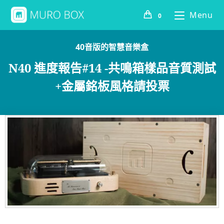
Menu
0
40音版的智慧音樂盒
N40 進度報告#14 -共鳴箱樣品音質測試
+金屬銘板風格請投票