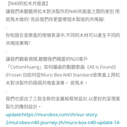
【N40的松木共振盒】
讓我們來聽聽用松木對決製作的N40共振盒之間的差別 用
斑馬木做的! 告訴我們你更愛哪個木製版的共鳴箱!
.
你知道在音樂盒的現場表演中,不同的木材可以產生不同的
共鳴效果嗎?
.
讓我們觀看視頻,聽聽我們親愛的N20客戶
「CottonHuang」如何編曲的動聽歌曲《All is Found》
(Frozen II)如何從Muro Box-N40 Standard音樂盒上用松
木對決製作的兩個共鳴盒演奏。 斑馬木。
.
我們也提出了三款全新的金屬板框架設計,以更好的呈現客
製化的雕刻設計。
update:https://murobox.com/zh/our-story-
2/murobox-n40-journey-zh/muro-box-n40-update-14-