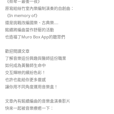
《蔡琴－最後一夜》
原寫給絲竹室內樂編制演奏的自創曲：
《In memory of》
還是挑戰改編國樂、古典樂….
銘續將編曲當作舒壓的活動
也造福了Muro Box App的聽眾們
歡迎閱讀文章
了解音樂這份興趣與醫師這份職業
如何成為黃醫師生命中
交互輝映的繽紛色彩！
也許也能給你更多靈感
讓你用不同角度運用音樂盒！
文章內有銘續編曲的音樂盒演奏影片
快來一起被音樂療癒一下：