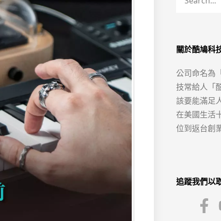
關於酷鳩科
公司命名為
技常給人「
該要能滿足
在美國生活
位到返台創
追蹤我們以