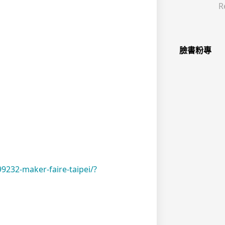
R
臉書粉專
9232-maker-faire-taipei/?