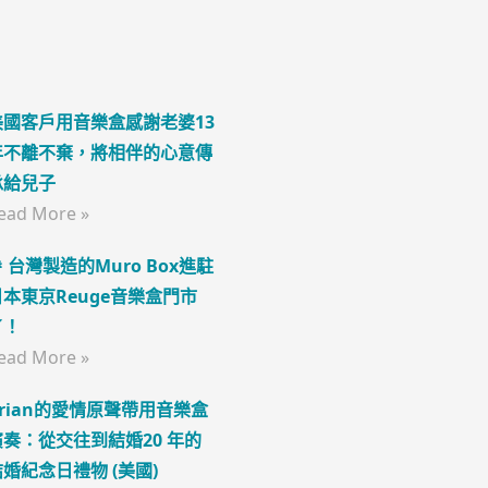
美國客戶用音樂盒感謝老婆13
年不離不棄，將相伴的心意傳
承給兒子
ead More »
 台灣製造的Muro Box進駐
日本東京Reuge音樂盒門市
了！
ead More »
Brian的愛情原聲帶用音樂盒
演奏：從交往到結婚20 年的
結婚紀念日禮物 (美國)