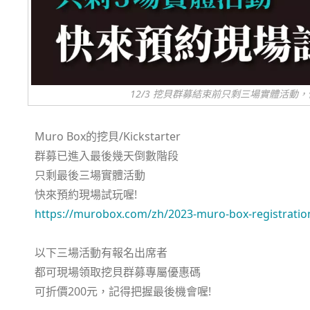
12/3 挖貝群募結束前只剩三場實體活動
Muro Box的挖貝/Kickstarter
群募已進入最後幾天倒數階段
只剩最後三場實體活動
快來預約現場試玩喔!
https://murobox.com/zh/2023-muro-box-registratio
以下三場活動有報名出席者
都可現場領取挖貝群募專屬優惠碼
可折價200元，記得把握最後機會喔!