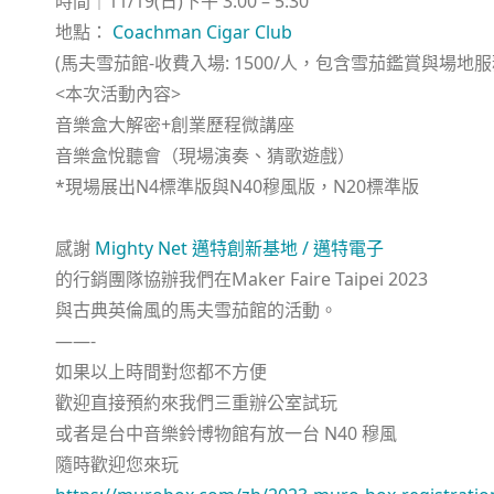
時間｜11/19(日)下午 3:00 – 5:30
地點：
Coachman Cigar Club
(馬夫雪茄館-收費入場: 1500/人，包含雪茄鑑賞與場地服
<本次活動內容>
音樂盒大解密+創業歷程微講座
音樂盒悅聽會（現場演奏、猜歌遊戲）
*現場展出N4標準版與N40穆風版，N20標準版
感謝
Mighty Net 邁特創新基地 / 邁特電子
的行銷團隊協辦我們在Maker Faire Taipei 2023
與古典英倫風的馬夫雪茄館的活動。
——-
如果以上時間對您都不方便
歡迎直接預約來我們三重辦公室試玩
或者是台中音樂鈴博物館有放一台 N40 穆風
隨時歡迎您來玩