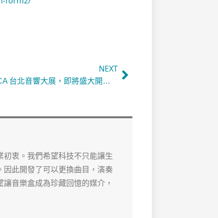
n-form2/
NEXT
2023 TECA 台北音響大展，即將盛大開展！為期四天，快來現場試聽！
業初衷。我們希望科技不只能讓生
。因此開發了可以更換曲目，演奏
望讓音樂盒成為珍藏回憶的媒介，