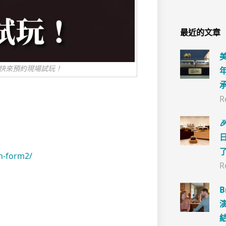
最近的文章
，快來預約現場試玩！
R

n-form2/
R