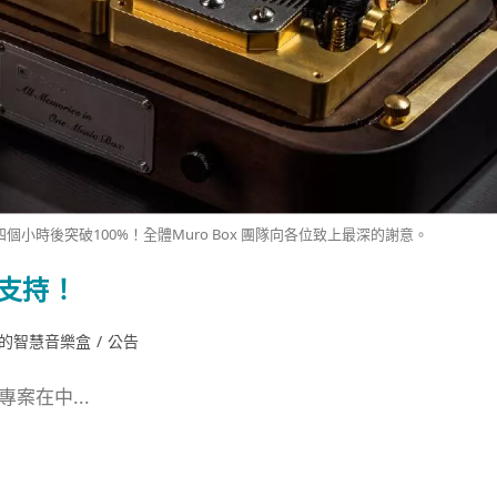
個小時後突破100%！全體Muro Box 團隊向各位致上最深的謝意。
的支持！
版的智慧音樂盒
/
公告
案在中...