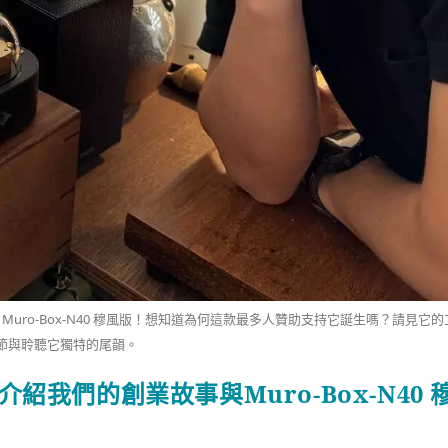
ro-Box-N40 穆風版！想知道為何這款最多人贊助支持它誕生嗎？請見它的
節與聆聽它獨特的尾韻。
」介紹我們的創業故事與Muro-Box-N40 