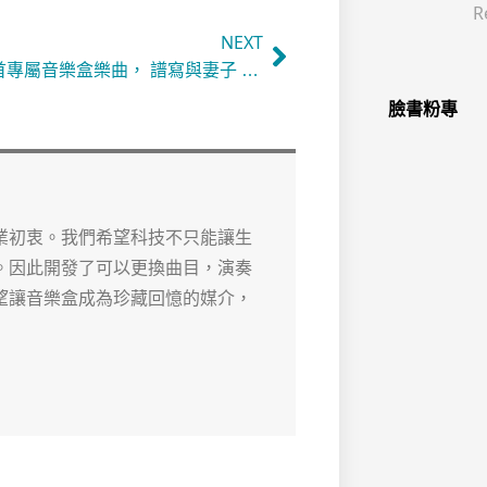
R
NEXT
我用 21 首專屬音樂盒樂曲， 譜寫與妻子 20 年的生命羈絆
臉書粉專
業初衷。我們希望科技不只能讓生
。因此開發了可以更換曲目，演奏
望讓音樂盒成為珍藏回憶的媒介，