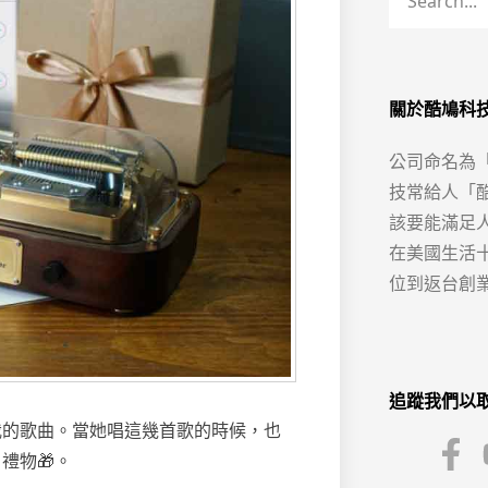
關於酷鳩科
公司命名為
技常給人「
該要能滿足
在美國生活
位到返台創
追蹤我們以
我的歌曲。當她唱這幾首歌的時候，也
禮物🎁。