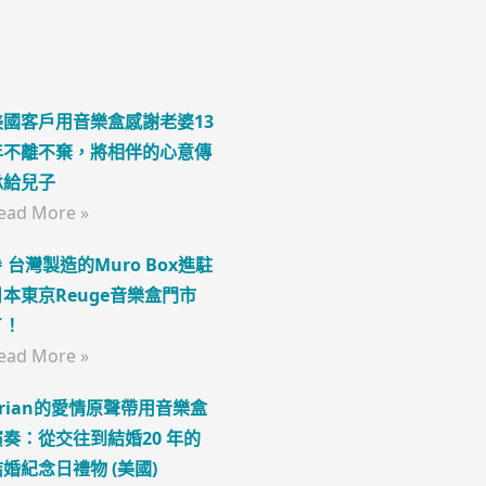
美國客戶用音樂盒感謝老婆13
年不離不棄，將相伴的心意傳
承給兒子
ead More »
 台灣製造的Muro Box進駐
日本東京Reuge音樂盒門市
了！
ead More »
Brian的愛情原聲帶用音樂盒
演奏：從交往到結婚20 年的
結婚紀念日禮物 (美國)