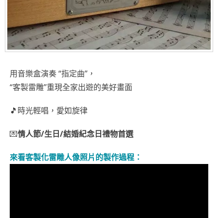
用音樂盒演奏 “指定曲”，
“客製雷雕”重現全家出遊的美好畫面
🎵
時光輕唱，愛如旋律
💌
情人節/生日/結婚紀念日禮物首選
來看客製化雷雕人像照片的製作過程：