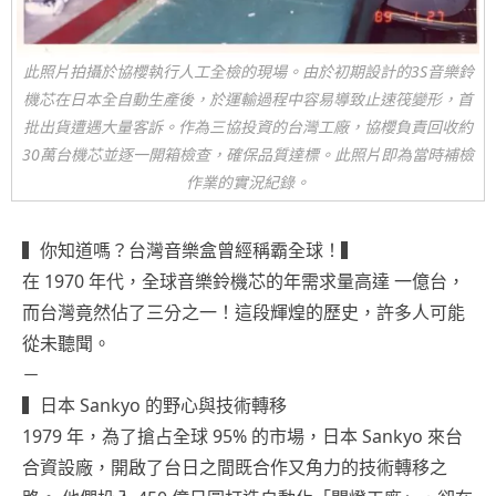
此照片拍攝於協櫻執行人工全檢的現場。由於初期設計的3S音樂鈴
機芯在日本全自動生產後，於運輸過程中容易導致止速筏變形，首
批出貨遭遇大量客訴。作為三協投資的台灣工廠，協櫻負責回收約
30萬台機芯並逐一開箱檢查，確保品質達標。此照片即為當時補檢
作業的實況紀錄。
▍你知道嗎？台灣音樂盒曾經稱霸全球！▍
在 1970 年代，全球音樂鈴機芯的年需求量高達 一億台，
而台灣竟然佔了三分之一！這段輝煌的歷史，許多人可能
從未聽聞。
－
▍日本 Sankyo 的野心與技術轉移
1979 年，為了搶占全球 95% 的市場，日本 Sankyo 來台
合資設廠，開啟了台日之間既合作又角力的技術轉移之