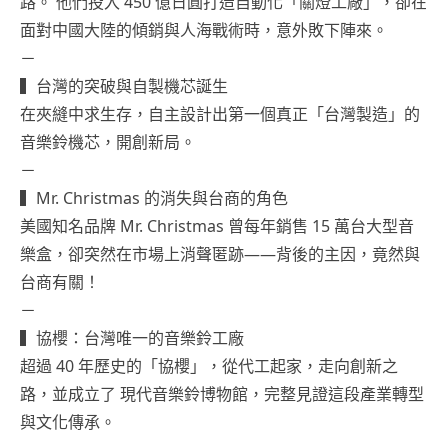
路。 他們投入 450 億日圓打造自動化「關燈工廠」，卻在
面對中國大陸的傾銷與人海戰術時，意外敗下陣來。
－
▍台灣的突破與自製機芯誕生
在夾縫中求生存，自主設計出第一個真正「台灣製造」的
音樂鈴機芯，開創新局。
－
▍Mr. Christmas 的消失與台商的角色
美國知名品牌 Mr. Christmas 曾每年銷售 15 萬台大型音
樂盒，卻突然在市場上消聲匿跡——背後的主因，竟然與
台商有關！
－
▍協櫻：台灣唯一的音樂鈴工廠
超過 40 年歷史的「協櫻」，從代工起家，走向創新之
路，並成立了 現代音樂鈴博物館，完整見證這段產業轉型
與文化傳承。