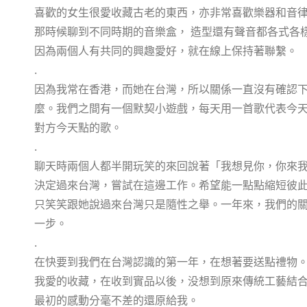
喜歡的女生很愛收藏古老的東西，亦非常喜歡樂器和音
那時候聊到不同時期的音樂盒， 造型還有聲音都各式各
因為兩個人有共同的興趣愛好，就在線上保持著聯繫。
.
因為我常在香港，而她在台灣，所以關係一直沒有確認
麼。我們之間有一個默契小遊戲，每天用一首歌代表今
對方今天點的歌。
.
聊天時兩個人都半開玩笑的來回說著「我想見你，你來我
決定過來台灣，嘗試在這邊工作。希望能一點點縮短彼
只笑笑跟她說過來台灣只是隨性之舉。一年來，我們的
一步。
.
在快要到我們在台灣認識的第一年，在想著要送點禮物。我
我愛的收藏，在收到實品以後，没想到原來傳統工藝結
最初的感動分毫不差的還原給我。