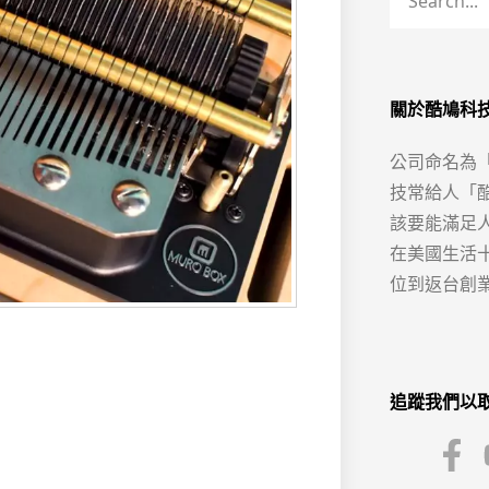
關於酷鳩科
公司命名為
技常給人「
該要能滿足
在美國生活
位到返台創
追蹤我們以