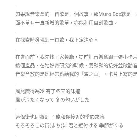
.
如果說音樂盒的一首歌是一個故事，那Muro Box就是一
面不單有一直新增的歌單，亦能利用自創歌曲。
.
在探索時發現到一首歌，我下定決心。
.
在會面前，我先找了家餐廳，提前把音樂盒跟一張小卡
這個產品，在她好奇研究的時候，我默默的接好並啟動
音樂盒放的是她經常點給我的「雪之華」，卡片上寫的
.
風兒變得寒冷 有了冬天的味道
風が冷たくなって 冬の匂いがした
.
這條街也即將到了 能和你接近的季節來臨
そろそろこの街(まち)に 君と近付ける 季節がくる
.