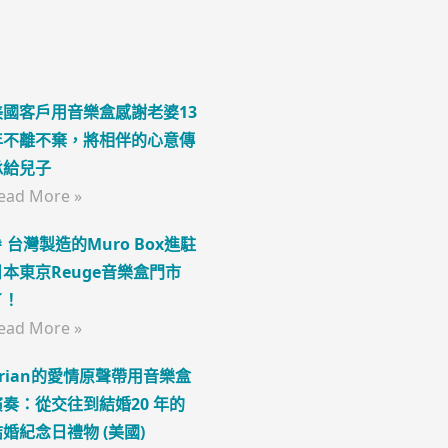
美國客戶用音樂盒感謝老婆13
年不離不棄，將相伴的心意傳
承給兒子
ead More »
 台灣製造的Muro Box進駐
日本東京Reuge音樂盒門市
了！
ead More »
Brian的愛情原聲帶用音樂盒
演奏：從交往到結婚20 年的
結婚紀念日禮物 (美國)