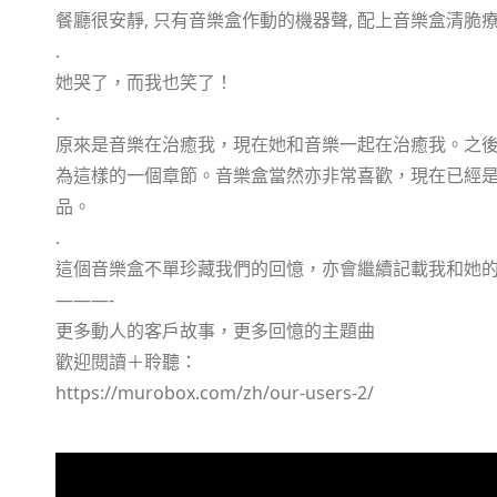
餐廳很安靜, 只有音樂盒作動的機器聲, 配上音樂盒清脆
.
她哭了，而我也笑了！
.
原來是音樂在治癒我，現在她和音樂一起在治癒我。之
為這樣的一個章節。音樂盒當然亦非常喜歡，現在已經
品。
.
這個音樂盒不單珍藏我們的回憶，亦會繼續記載我和她
———-
更多動人的客戶故事，更多回憶的主題曲
歡迎閱讀＋聆聽：
https://murobox.com/zh/our-users-2/