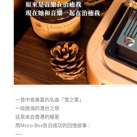
一首中島美嘉的名曲「雪之華」
一段跨海的港台之戀
這是來自香港的楊蔥
用Muro Box告白成功的回憶故事：
—–