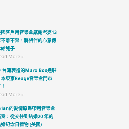
美國客戶用音樂盒感謝老婆13
年不離不棄，將相伴的心意傳
承給兒子
ead More »
 台灣製造的Muro Box進駐
日本東京Reuge音樂盒門市
了！
ead More »
Brian的愛情原聲帶用音樂盒
演奏：從交往到結婚20 年的
結婚紀念日禮物 (美國)