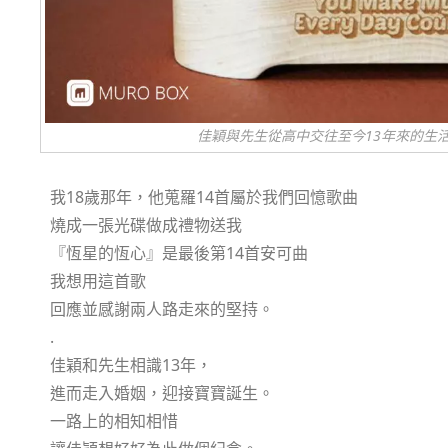
佳穎與先生從高中交往至今13年來的生
我18歲那年，他蒐羅14首屬於我們回憶歌曲
燒成一張光碟做成禮物送我
『恆星的恆心』是最後第14首安可曲
我想用這首歌
回應並感謝兩人路走來的堅持。
.
佳穎和先生相識13年，
進而走入婚姻，迎接寶寶誕生。
一路上的相知相惜