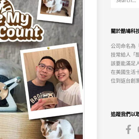
關於酷鳩科
公司命名為
技常給人「
該要能滿足
在美國生活
位到返台創
追蹤我們以