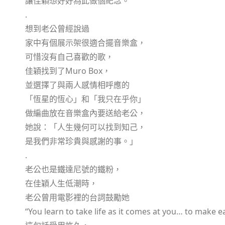
讓佳穎想好好為此做個紀念。
.
想到老公曾經說過
家中有個展示架很適合擺音樂盒，
可惜沒有自己喜歡的歌，
佳穎找到了Muro Box，
並選擇了與兩人感情相呼應的
「恆星的恆心」和「我只在乎你」
做編曲放在音樂盒內要送給老公，
她說：「人生幾何可以找到知己，
是我們非常珍貴與感謝的事。」
.
老公也是鐵達尼號的鐵粉，
在佳穎人生低潮時，
老公曾用電影裡的台詞鼓勵她
“You learn to take life as it comes at you… to make e