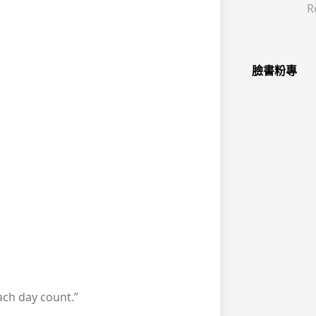
R
臉書粉專
ach day count.”