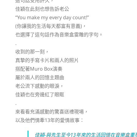
這句話受用許久，
佳穎在此刻也想告訴老公
“You make my every day count!”
(你讓我的生活每天都富有意義)，
也選擇了這句話作為音樂盒雷雕的字句。
.
收到的那一刻，
真摯的手寫卡片和兩人的照片
搭配著Muro Box演奏
屬於兩人的回憶主題曲
老公流下感動的眼淚，
佳穎也在旁邊紅了眼眶
.
來看看充滿感動的驚喜送禮現場，
以及他們情牽13年的愛情故事：
佳穎-與先生至今13年來的生活回憶在音樂盒重