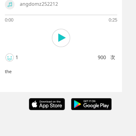
angdomz252212
0:00
0:25
1
900
次
the