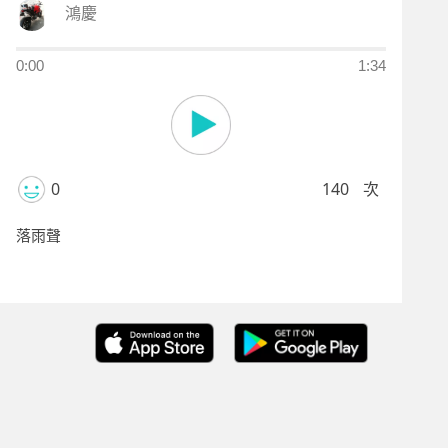
鴻慶
0:00
1:34
0
140
次
落雨聲