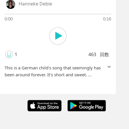
Hanneke Debie
0:00
0:16
1
463
回数
This is a German child's song that seemingly has
been around forever. It's short and sweet.
The text that goes with it is:
Dornröschen war ein schönes Kind
Schönes Kind, schönes Kind
Dornröschen war ein schönes Kind, schönes Kind.