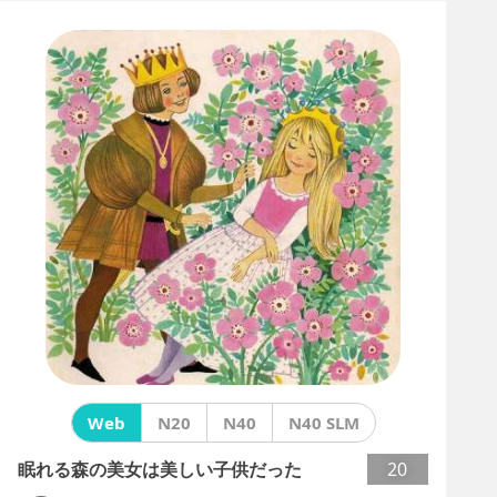
Web
N20
N40
N40 SLM
眠れる森の美女は美しい子供だった
20