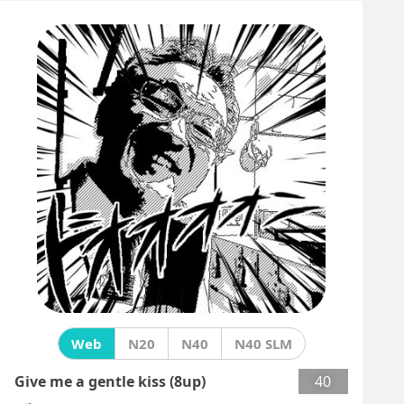
Web
N20
N40
N40 SLM
Give me a gentle kiss (8up)
40